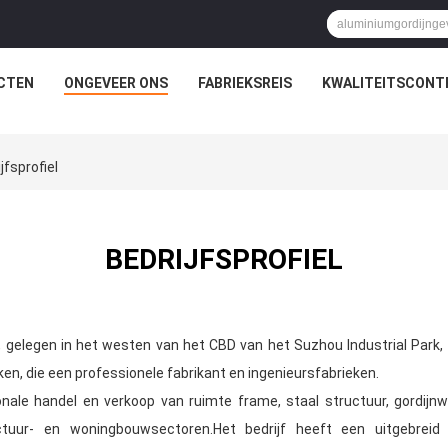
CTEN
ONGEVEER ONS
FABRIEKSREIS
KWALITEITSCONT
jfsprofiel
BEDRIJFSPROFIEL
., gelegen in het westen van het CBD van het Suzhou Industrial Park, 
ken, die een professionele fabrikant en ingenieursfabrieken.
tionale handel en verkoop van ruimte frame, staal structuur, gordi
uctuur- en woningbouwsectoren.Het bedrijf heeft een uitgebrei