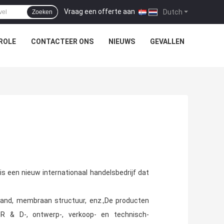
Vraag een offerte aan
|
Dutch
Zoeken
ROLE
CONTACTEER ONS
NIEUWS
GEVALLEN
is een nieuw internationaal handelsbedrijf dat
jnwand, membraan structuur, enz.,De producten
d R & D-, ontwerp-, verkoop- en technisch-