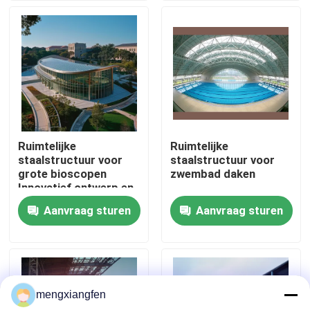
Fabrieksreis
Kwaliteitscontrole
Contacteer ons
Ruimtelijke
Ruimtelijke
staalstructuur voor
staalstructuur voor
Nieuws
grote bioscopen
zwembad daken
Innovatief ontwerp en
structurele integriteit
Aanvraag sturen
Aanvraag sturen
Gevallen
staal ruimtekaders
mengxiangfen
Ruimtekaderbundel