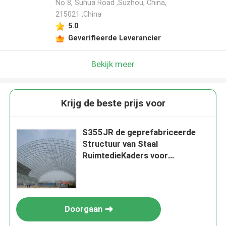
No 8, Suhua Road ,Suzhou, China,
215021 ,China
5.0
Geverifieerde Leverancier
Bekijk meer
Krijg de beste prijs voor
S355JR de geprefabriceerde
Structuur van Staal
RuimtedieKaders voor
Krachtcentrale wordt
gegalvaniseerd
Doorgaan