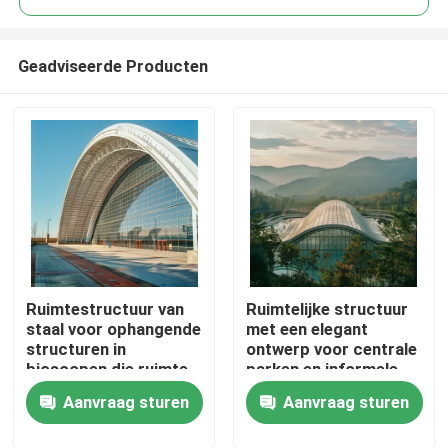
Geadviseerde Producten
Ruimtestructuur van
Ruimtelijke structuur
Huis
staal voor ophangende
met een elegant
structuren in
ontwerp voor centrale
bioscopen die ruimte
parken en informele
Producten
en geluidskwaliteit
faciliteiten Duurzame
Aanvraag sturen
Aanvraag sturen
maximaliseren
en veelzijdige stalen
gebouwen
Ongeveer ons