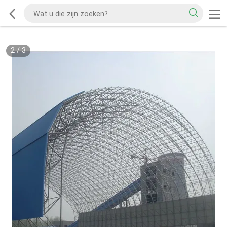
2
/
3