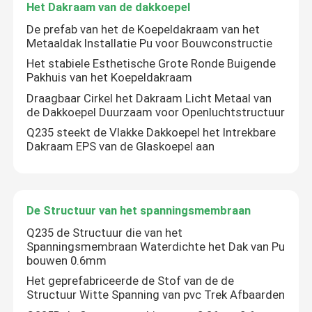
Het Dakraam van de dakkoepel
De prefab van het de Koepeldakraam van het
Fabrieksreis
Metaaldak Installatie Pu voor Bouwconstructie
Het stabiele Esthetische Grote Ronde Buigende
Pakhuis van het Koepeldakraam
Kwaliteitscontrole
Draagbaar Cirkel het Dakraam Licht Metaal van
de Dakkoepel Duurzaam voor Openluchtstructuur
Contacteer ons
Q235 steekt de Vlakke Dakkoepel het Intrekbare
Dakraam EPS van de Glaskoepel aan
Nieuws
De Structuur van het spanningsmembraan
Gevallen
Q235 de Structuur die van het
Spanningsmembraan Waterdichte het Dak van Pu
bouwen 0.6mm
staal ruimtekaders
Het geprefabriceerde de Stof van de de
Structuur Witte Spanning van pvc Trek Afbaarden
Ruimtekaderbundel