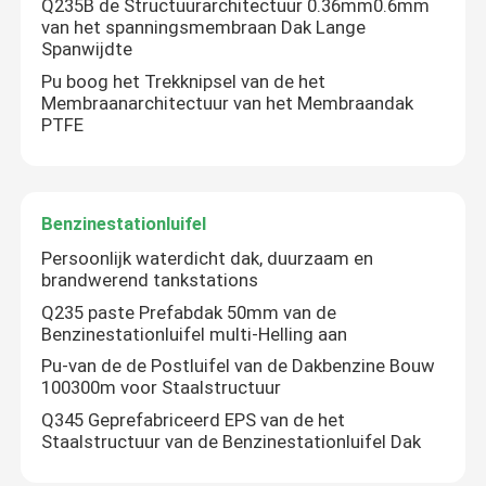
Q235B de Structuurarchitectuur 0.36mm0.6mm
van het spanningsmembraan Dak Lange
Spanwijdte
Ruimtekaderknoop
Pu boog het Trekknipsel van de het
Membraanarchitectuur van het Membraandak
PTFE
aluminiumgordijngevel
De bundel van het staaldak
Benzinestationluifel
Persoonlijk waterdicht dak, duurzaam en
staal poortkader
brandwerend tankstations
Q235 paste Prefabdak 50mm van de
Het Dakraam van de dakkoepel
Benzinestationluifel multi-Helling aan
Pu-van de de Postluifel van de Dakbenzine Bouw
100300m voor Staalstructuur
De Structuur van het spanningsmembraan
Q345 Geprefabriceerd EPS van de het
Staalstructuur van de Benzinestationluifel Dak
Benzinestationluifel