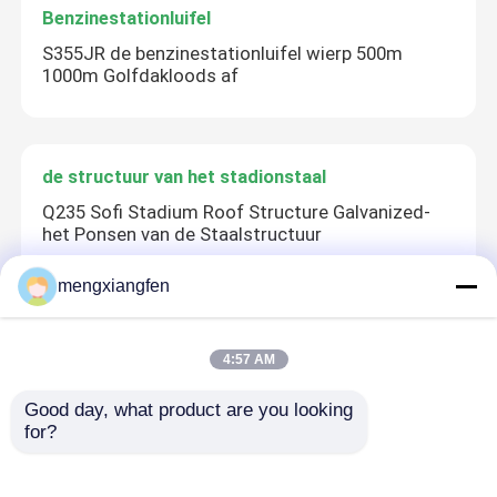
Benzinestationluifel
S355JR de benzinestationluifel wierp 500m
1000m Golfdakloods af
de structuur van het stadionstaal
Q235 Sofi Stadium Roof Structure Galvanized-
het Ponsen van de Staalstructuur
mengxiangfen
De Structuur van het pakhuisdak
4:57 AM
Pakhuis 50mm van het douane Structurele Staal
Geprefabriceerde Workshoploodsen
Good day, what product are you looking 
for?
Het Onderhoud van het metaaldak