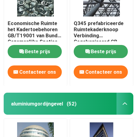
Economische Ruimte
Q345 prefabriceerde
het Kadertoebehoren
Ruimtekaderknoop
GB/T19001 van Bundel
Verbinding
Gezamenlijke Spaties
Gegalvaniseerd GB
Beste prijs
Beste prijs
Contacteer ons
Contacteer ons
aluminiumgordijngevel
(52)