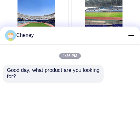
Q235 Gebogen van het
De intrekbare Q355-
Cheney
het Metaaldak van het
van de het Dakbouw
Staaldak Bundel Golf
van de Glaskoepel
de Bundels Stabiele
Bundels van het het
1:36 PM
Groen
Metaaldak Zilver
Beste prijs
Beste prijs
Gebogen
Good day, what product are you looking 
for?
Contacteer ons
Contacteer ons
Bekijk meer
Thuis
Ongeveer ons
Contacteer ons
Desktop Site
Sitemap
Privacy Policy