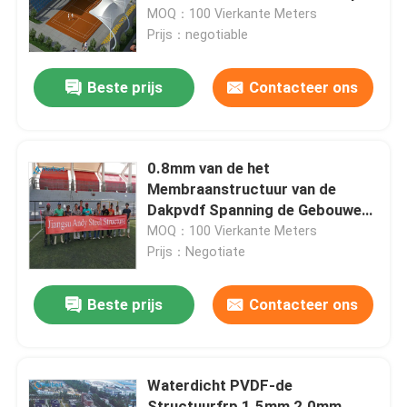
Plaatsinstallatie
MOQ：100 Vierkante Meters
Prijs：negotiable
Fabrieksreis
Beste prijs
Contacteer ons
Kwaliteitscontrole
Contacteer ons
0.8mm van de het
Membraanstructuur van de
Dakpvdf Spanning de Gebouwen
Nieuws
Q235 voor Sporten Sdium
MOQ：100 Vierkante Meters
Prijs：Negotiate
Gevallen
Beste prijs
Contacteer ons
staal ruimtekaders
Waterdicht PVDF-de
Ruimtekaderbundel
Structuurfrp 1.5mm 2.0mm