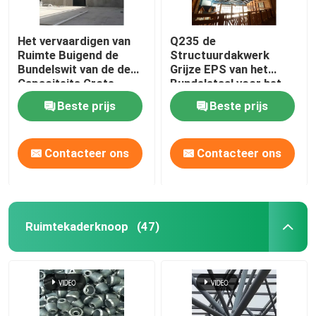
Het vervaardigen van
Q235 de
Ruimte Buigend de
Structuurdakwerk
Bundelswit van de de
Grijze EPS van het
Capaciteits Grote
Bundelstaal voor het
Spanwijdte van de
Binnenpark van het
Beste prijs
Beste prijs
Kaderbundel
Waterthema
Contacteer ons
Contacteer ons
Ruimtekaderknoop
(47)