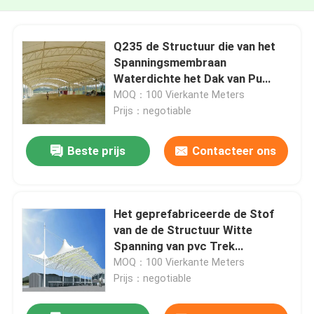
Q235 de Structuur die van het
Spanningsmembraan
Waterdichte het Dak van Pu
bouwen 0.6mm
MOQ：100 Vierkante Meters
Prijs：negotiable
Beste prijs
Contacteer ons
Het geprefabriceerde de Stof
van de de Structuur Witte
Spanning van pvc Trek
Afbaarden
MOQ：100 Vierkante Meters
Prijs：negotiable