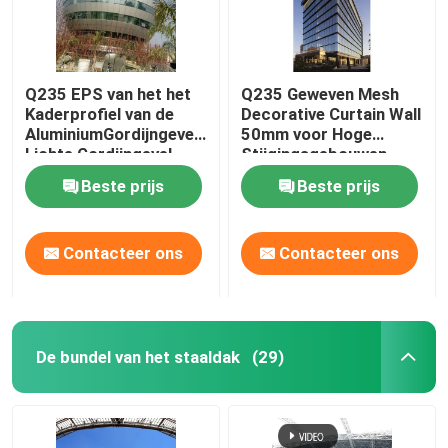
Q235 EPS van het het
Q235 Geweven Mesh
Kaderprofiel van de
Decorative Curtain Wall
AluminiumGordijngevel
50mm voor Hoge
Lichte Gordijngevel
Stijgingsgebouwen
50mm
Beste prijs
Beste prijs
Contacteer ons
Contacteer ons
De bundel van het staaldak
(29)