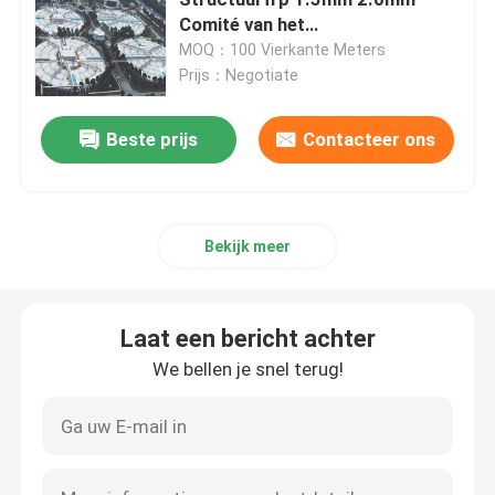
Comité van het
Spanningsmembraan
MOQ：100 Vierkante Meters
Ruimtekaderknoop
Prijs：Negotiate
aluminiumgordijngevel
Beste prijs
Contacteer ons
De bundel van het staaldak
Bekijk meer
staal poortkader
Laat een bericht achter
Het Dakraam van de dakkoepel
We bellen je snel terug!
De Structuur van het spanningsmembraan
Benzinestationluifel