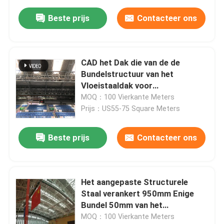
Beste prijs
Contacteer ons
CAD het Dak die van de de
Bundelstructuur van het
Vloeistaaldak voor
Sportenstadion buigen
MOQ：100 Vierkante Meters
Prijs：US55-75 Square Meters
Beste prijs
Contacteer ons
Het aangepaste Structurele
Staal verankert 950mm Enige
Bundel 50mm van het
Hellingsdak
MOQ：100 Vierkante Meters