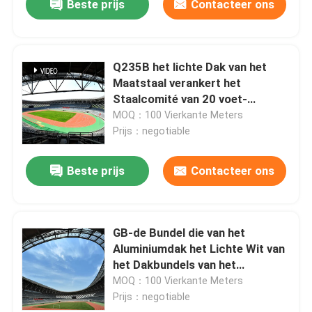
Beste prijs
Contacteer ons
Q235B het lichte Dak van het
Maatstaal verankert het
Staalcomité van 20 voet-
Metaalbundels Dak
MOQ：100 Vierkante Meters
Prijs：negotiable
Beste prijs
Contacteer ons
GB-de Bundel die van het
Aluminiumdak het Lichte Wit van
het Dakbundels van het
Staalkader lassen
MOQ：100 Vierkante Meters
Prijs：negotiable