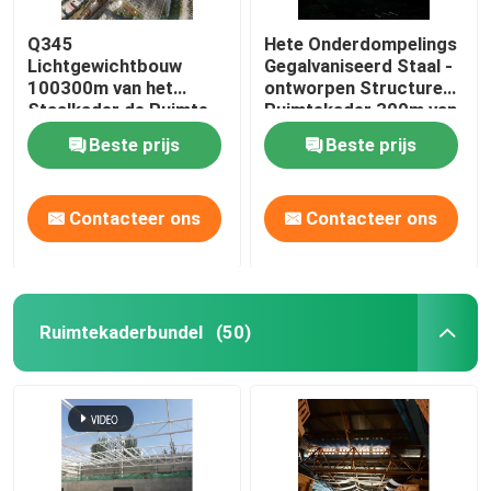
Q345
Hete Onderdompelings
Lichtgewichtbouw
Gegalvaniseerd Staal -
100300m van het
ontworpen Structureel
Staalkader de Ruimte
Ruimtekader 300m van
Grote Spanwijdte van
de Gebouwenboog
Beste prijs
Beste prijs
het Kadernet
Contacteer ons
Contacteer ons
Ruimtekaderbundel
(50)