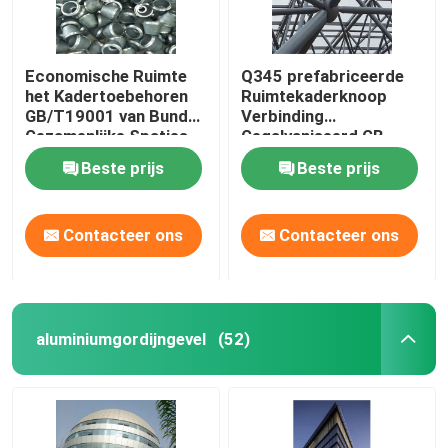
Economische Ruimte
Q345 prefabriceerde
het Kadertoebehoren
Ruimtekaderknoop
GB/T19001 van Bundel
Verbinding
Gezamenlijke Spaties
Gegalvaniseerd GB
Beste prijs
Beste prijs
Contacteer ons
Contacteer ons
aluminiumgordijngevel
(52)