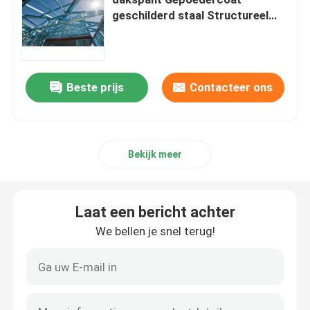
geschilderd staal Structureel
treinstation Bouwcomponenten
Ruimtekaderknoop
aluminiumgordijngevel
Beste prijs
Contacteer ons
De bundel van het staaldak
Bekijk meer
staal poortkader
Laat een bericht achter
Het Dakraam van de dakkoepel
We bellen je snel terug!
De Structuur van het spanningsmembraan
Benzinestationluifel