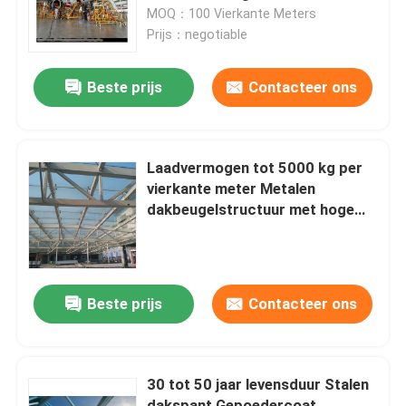
het Staaldak Bundels GB
MOQ：100 Vierkante Meters
Prijs：negotiable
Fabrieksreis
Beste prijs
Contacteer ons
Kwaliteitscontrole
Contacteer ons
Laadvermogen tot 5000 kg per
vierkante meter Metalen
dakbeugelstructuur met hoge
Nieuws
corrosiebestendigheid en
structurele ondersteuning
Gevallen
Beste prijs
Contacteer ons
staal ruimtekaders
30 tot 50 jaar levensduur Stalen
Ruimtekaderbundel
dakspant Gepoedercoat