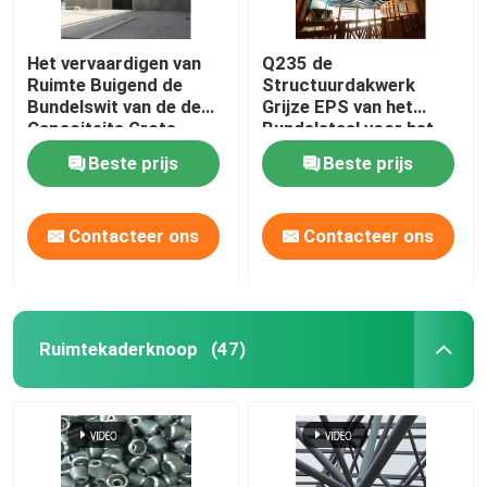
Het vervaardigen van
Q235 de
Ruimte Buigend de
Structuurdakwerk
Bundelswit van de de
Grijze EPS van het
Capaciteits Grote
Bundelstaal voor het
Spanwijdte van de
Binnenpark van het
Beste prijs
Beste prijs
Kaderbundel
Waterthema
Contacteer ons
Contacteer ons
Ruimtekaderknoop
(47)