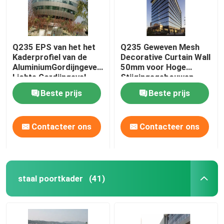
Q235 EPS van het het
Q235 Geweven Mesh
Kaderprofiel van de
Decorative Curtain Wall
AluminiumGordijngevel
50mm voor Hoge
Lichte Gordijngevel
Stijgingsgebouwen
50mm
Beste prijs
Beste prijs
Contacteer ons
Contacteer ons
staal poortkader
(41)