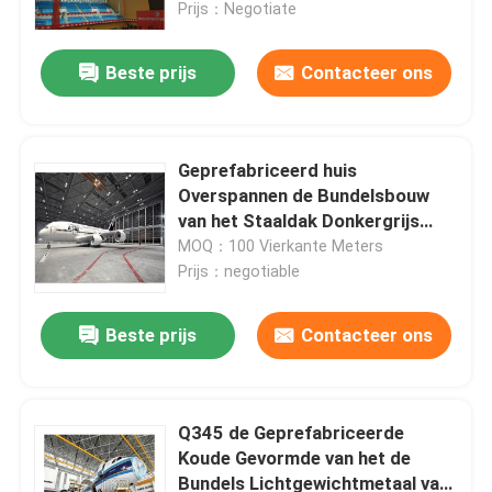
Prijs：Negotiate
Beste prijs
Contacteer ons
Geprefabriceerd huis
Overspannen de Bundelsbouw
van het Staaldak Donkergrijs
voor Luchthavenstadion
MOQ：100 Vierkante Meters
Prijs：negotiable
Beste prijs
Contacteer ons
Huis
Producten
Q345 de Geprefabriceerde
Koude Gevormde van het de
Bundels Lichtgewichtmetaal van
Ongeveer ons