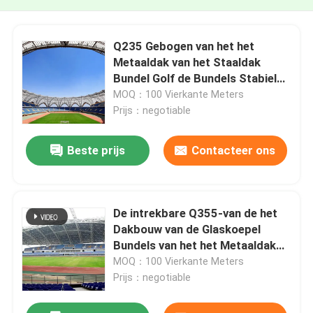
Q235 Gebogen van het het
Metaaldak van het Staaldak
Bundel Golf de Bundels Stabiele
Groen
MOQ：100 Vierkante Meters
Prijs：negotiable
Beste prijs
Contacteer ons
De intrekbare Q355-van de het
Dakbouw van de Glaskoepel
Bundels van het het Metaaldak
Zilver Gebogen
MOQ：100 Vierkante Meters
Prijs：negotiable