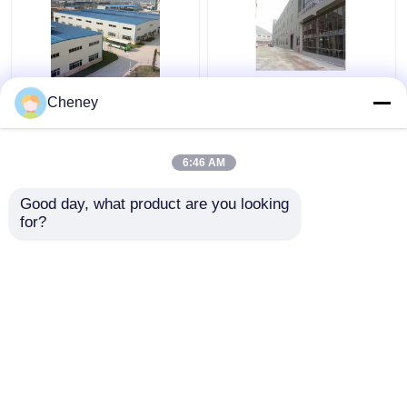
Q235 GB-
Het geprefabriceerde
Cheney
Bouwconstructie
Staal wierp het
0.6mm van het Staal
Poortlassen van de
Poortkader
Kadersbundel voor
6:46 AM
Dakstarheid
Grote Staalstructuur
Beste prijs
Beste prijs
af
Good day, what product are you looking 
for?
Contacteer ons
Contacteer ons
Bekijk meer
Thuis
Ongeveer ons
Contacteer ons
Desktop Site
Sitemap
Privacy Policy