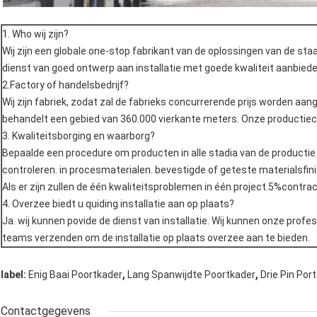
1. Who wij zijn?
Wij zijn een globale one-stop fabrikant van de oplossingen van de sta
dienst van goed ontwerp aan installatie met goede kwaliteit aanbiede
2.Factory of handelsbedrijf?
Wij zijn fabriek, zodat zal de fabrieks concurrerende prijs worden aa
behandelt een gebied van 360.000 vierkante meters. Onze productiecap
3. Kwaliteitsborging en waarborg?
Bepaalde een procedure om producten in alle stadia van de producti
controleren. in procesmaterialen. bevestigde of geteste materialsfin
Als er zijn zullen de één kwaliteitsproblemen in één project.5%contra
4. Overzee biedt u quiding installatie aan op plaats?
Ja. wij kunnen povide de dienst van installatie. Wij kunnen onze prof
teams verzenden om de installatie op plaats overzee aan te bieden.
,
,
label:
Enig Baai Poortkader
Lang Spanwijdte Poortkader
Drie Pin Por
Contactgegevens