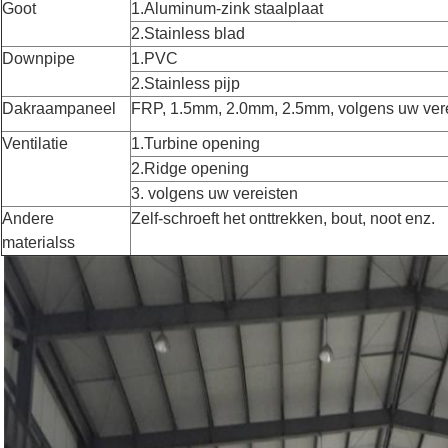
Goot
1.Aluminum-zink staalplaat
2.Stainless blad
Downpipe
1.PVC
2.Stainless pijp
Dakraampaneel
FRP, 1.5mm, 2.0mm, 2.5mm, volgens uw ver
Ventilatie
1.Turbine opening
2.Ridge opening
3. volgens uw vereisten
Andere
Zelf-schroeft het onttrekken, bout, noot enz.
materialss