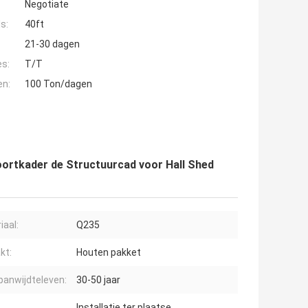
Negotiate
s:
40ft
21-30 dagen
es:
T/T
en:
100 Ton/dagen
oortkader de Structuurcad voor Hall Shed
iaal:
Q235
kt:
Houten pakket
panwijdteleven:
30-50 jaar
Installatie ter plaatse