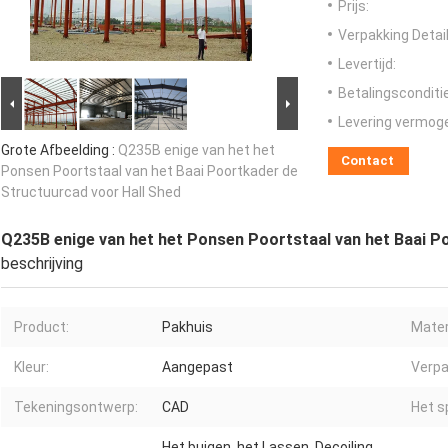
Prijs:
Verpakking Detail
Levertijd:
Betalingsconditi
Levering vermog
Grote Afbeelding :
Q235B enige van het het
Contact
Ponsen Poortstaal van het Baai Poortkader de
Structuurcad voor Hall Shed
Q235B enige van het het Ponsen Poortstaal van het Baai P
beschrijving
Product:
Pakhuis
Mater
Kleur:
Aangepast
Verpa
Tekeningsontwerp:
CAD
Het s
Het buigen, het Lassen, Decoiling,