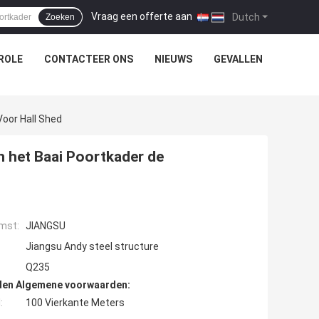
Vraag een offerte aan
|
Dutch
Zoeken
ROLE
CONTACTEER ONS
NIEUWS
GEVALLEN
oor Hall Shed
n het Baai Poortkader de
mst:
JIANGSU
Jiangsu Andy steel structure
Q235
den Algemene voorwaarden:
:
100 Vierkante Meters