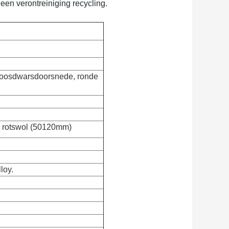
een verontreiniging recycling.
 doosdwarsdoorsnede, ronde
n rotswol (50120mm)
loy.