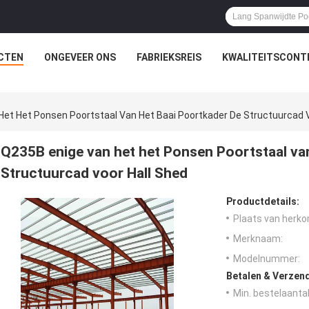
CTEN
ONGEVEER ONS
FABRIEKSREIS
KWALITEITSCONT
Het Het Ponsen Poortstaal Van Het Baai Poortkader De Structuurcad V
Q235B enige van het het Ponsen Poortstaal va
Structuurcad voor Hall Shed
Productdetails:
Plaats van herko
Merknaam:
Modelnummer:
Betalen & Verzen
Min. bestelaantal