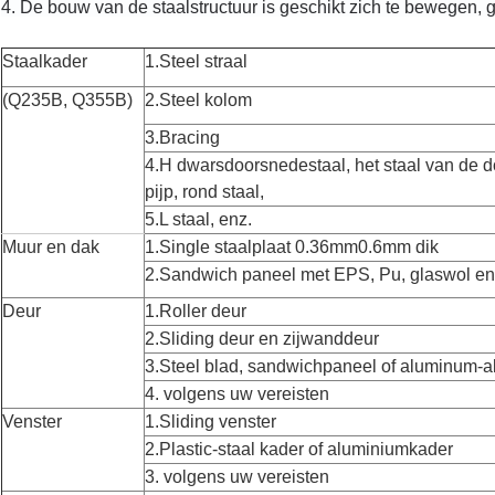
4. 
De bouw van de staalstructuur is geschikt zich te bewegen, g
Staalkader
1.Steel straal
(Q235B, Q355B)
2.Steel kolom
3.Bracing
4.H dwarsdoorsnedestaal, het staal van de
pijp, rond staal,
5.L staal, enz.
Muur en dak
1.Single staalplaat 0.36mm0.6mm dik
2.Sandwich paneel met EPS, Pu, glaswol e
Deur
1.Roller deur
2.Sliding deur en zijwanddeur
3.Steel blad, sandwichpaneel of aluminum-al
4. volgens uw vereisten
Venster
1.Sliding venster
2.Plastic-staal kader of aluminiumkader
3. volgens uw vereisten