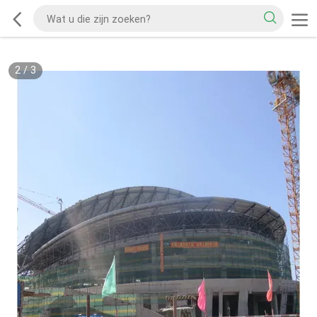
2
/
3