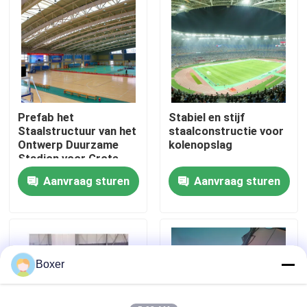
Fabrieksreis
Kwaliteitscontrole
Prefab het
Stabiel en stijf
Contacteer ons
Staalstructuur van het
staalconstructie voor
Ontwerp Duurzame
kolenopslag
Stadion voor Grote
Nieuws
Spanwijdte
Aanvraag sturen
Aanvraag sturen
Gevallen
staal ruimtekaders
Boxer
Ruimtekaderbundel