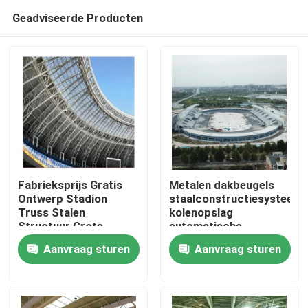
Geadviseerde Producten
Fabrieksprijs Gratis
Metalen dakbeugels
Ontwerp Stadion
staalconstructiesysteem
Truss Stalen
kolenopslag
Huis
Structuur Grote
automatische
Overspanning ISO GB
lasmachines
Aanvraag sturen
Aanvraag sturen
gegevenstabel
Producten
Ongeveer ons