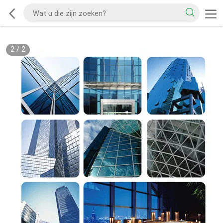
2
/
2