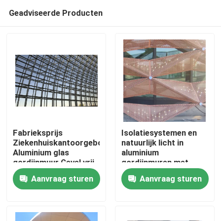
Geadviseerde Producten
Fabrieksprijs
Isolatiesystemen en
Ziekenhuiskantoorgebouw
natuurlijk licht in
Aluminium glas
aluminium
Huis
gordijnmuur Gevel vrij
gordijnmuren met
ontwerp
geavanceerde
Aanvraag sturen
Aanvraag sturen
glastechnologieën
Producten
Ongeveer ons