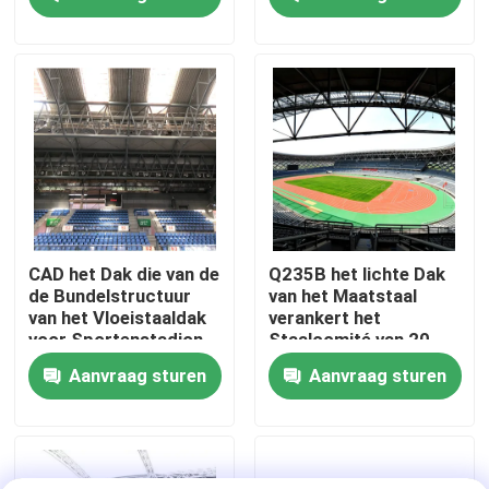
Soluciones de diseño
dak systeem ISO GB
elegantes y
Free Design
funcionales
Fabrieksreis
Kwaliteitscontrole
Contacteer ons
Nieuws
CAD het Dak die van de
Q235B het lichte Dak
de Bundelstructuur
van het Maatstaal
van het Vloeistaaldak
verankert het
Gevallen
voor Sportenstadion
Staalcomité van 20
buigen
voet-Metaalbundels
Aanvraag sturen
Aanvraag sturen
Dak
staal ruimtekaders
Ruimtekaderbundel