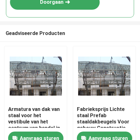
Doorgaan
Geadviseerde Producten
Huis
Armatura van dak van
Fabrieksprijs Lichte
staal voor het
staal Prefab
Producten
vestibule van het
staaldakbeugels Voor
centrum van handel in
gebouw Constructie
grondstoffen
Stadion dakstation
Aanvraag sturen
Aanvraag sturen
Ongeveer ons