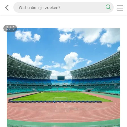
2
/
3