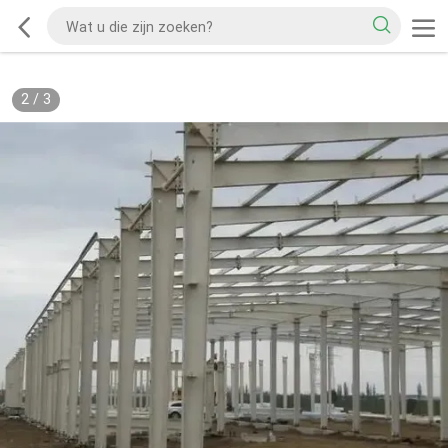
2
/
3