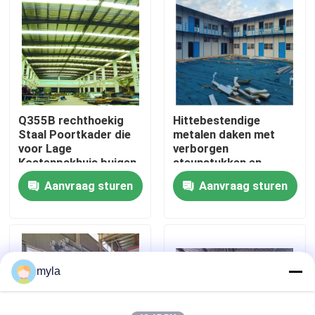
Fabrieksreis
Kwaliteitscontrole
Q355B rechthoekig
Hittebestendige
Contacteer ons
Staal Poortkader die
metalen daken met
voor Lage
verborgen
Kostenpakhuis buigen
steunstukken en
Nieuws
isolatiepads
Aanvraag sturen
Aanvraag sturen
Gevallen
staal ruimtekaders
myla
Ruimtekaderbundel