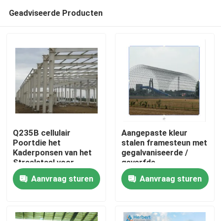
Geadviseerde Producten
Q235B cellulair
Aangepaste kleur
Poortdie het
stalen framesteun met
Kaderponsen van het
gegalvaniseerde /
Huis
Straalstaal voor
geverfde
Hangaar wordt
oppervlaktebehandeling
Aanvraag sturen
Aanvraag sturen
aangepast
Producten
Ongeveer ons