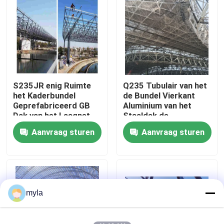
Fabrieksreis
Kwaliteitscontrole
S235JR enig Ruimte
Q235 Tubulair van het
Contacteer ons
het Kaderbundel
de Bundel Vierkant
Geprefabriceerd GB
Aluminium van het
Dak van het Laagnet
Staaldak de
Nieuws
Bundelponsen Met
Aanvraag sturen
Aanvraag sturen
hoge weerstand
Gevallen
staal ruimtekaders
myla
Ruimtekaderbundel