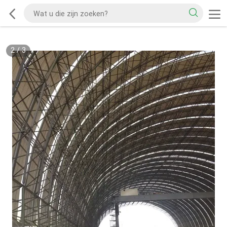
2
/
3