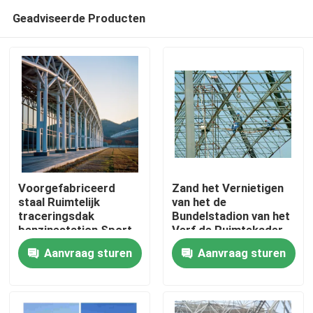
Geadviseerde Producten
Voorgefabriceerd
Zand het Vernietigen
staal Ruimtelijk
van het de
traceringsdak
Bundelstadion van het
Huis
benzinestation Sport
Verf de Ruimtekader
gefixeerd lassen In
Aangepaste het
Aanvraag sturen
Aanvraag sturen
Zuid-Amerika
Dakbouw
Producten
Projecten Q235 Q345
Ongeveer ons