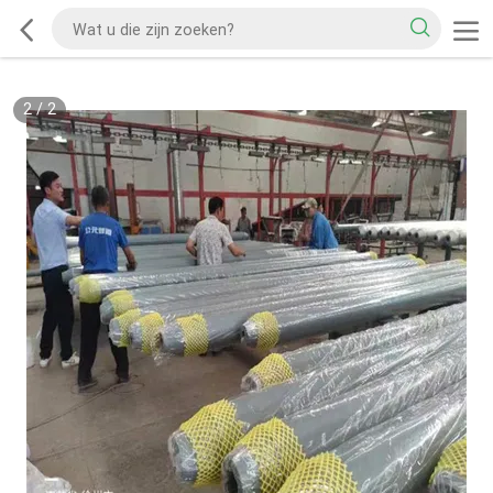
2
/
2