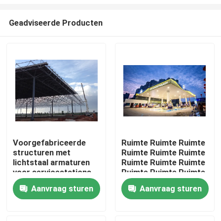
Geadviseerde Producten
Voorgefabriceerde
Ruimte Ruimte Ruimte
structuren met
Ruimte Ruimte Ruimte
Huis
lichtstaal armaturen
Ruimte Ruimte Ruimte
voor servicestations.
Ruimte Ruimte Ruimte
Duurzaam en efficiënt
Ruimte Ruimte Ruimte
Producten
Aanvraag sturen
Aanvraag sturen
ontwerp.
Ruimte Ruimte Ruimte
Ruimte Ruimte Ruimte
Ruimte Ruimte Ruimte
Ongeveer ons