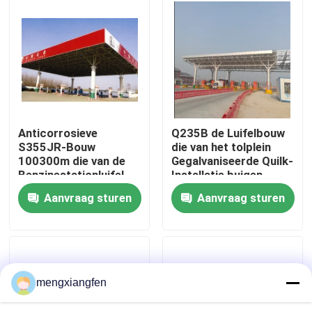
Ruimte Ruimte Ruimte
Ruimte Ruimte Ruimte
Fabrieksreis
Kwaliteitscontrole
Contacteer ons
Anticorrosieve
Q235B de Luifelbouw
S355JR-Bouw
die van het tolplein
100300m die van de
Gegalvaniseerde Quilk-
Nieuws
Benzinestationluifel
Installatie buigen
lassen
Aanvraag sturen
Aanvraag sturen
Gevallen
staal ruimtekaders
mengxiangfen
Ruimtekaderbundel