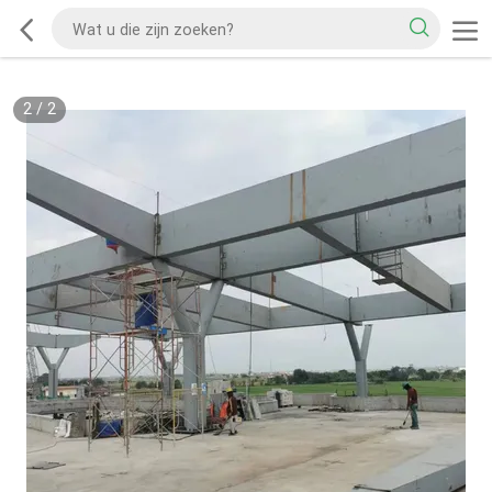
2
/
2