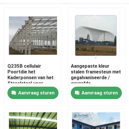
Q235B cellulair
Aangepaste kleur
Poortdie het
stalen framesteun met
Kaderponsen van het
gegalvaniseerde /
Straalstaal voor
geverfde
Hangaar wordt
oppervlaktebehandeling
Huis
Aanvraag sturen
Aanvraag sturen
aangepast
Producten
Ongeveer ons