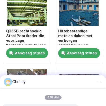
Fabrieksreis
Kwaliteitscontrole
Q355B rechthoekig
Hittebestendige
Staal Poortkader die
metalen daken met
voor Lage
verborgen
Contacteer ons
Kostenpakhuis buigen
steunstukken en
isolatiepads
Aanvraag sturen
Aanvraag sturen
Nieuws
Gevallen
Cheney
staal ruimtekaders
6:57 AM
Ruimtekaderbundel