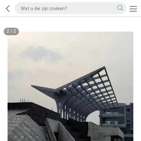
2
/
2