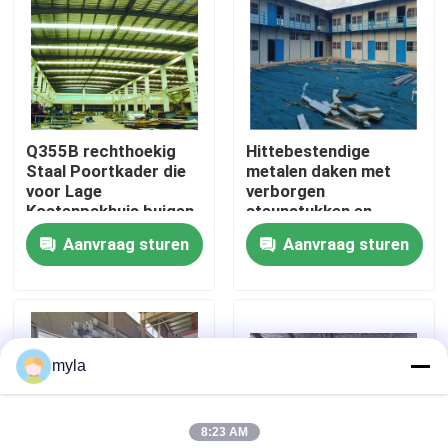
Fabrieksreis
Kwaliteitscontrole
Q355B rechthoekig
Hittebestendige
Staal Poortkader die
metalen daken met
Contacteer ons
voor Lage
verborgen
Kostenpakhuis buigen
steunstukken en
isolatiepads
Aanvraag sturen
Aanvraag sturen
Nieuws
Gevallen
myla
staal ruimtekaders
8:23 AM
Ruimtekaderbundel