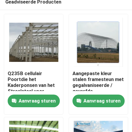
Geadviseerde Producten
Q235B cellulair
Aangepaste kleur
Poortdie het
stalen framesteun met
Kaderponsen van het
gegalvaniseerde /
Straalstaal voor
geverfde
Huis
Hangaar wordt
oppervlaktebehandeling
Aanvraag sturen
Aanvraag sturen
aangepast
Producten
Ongeveer ons