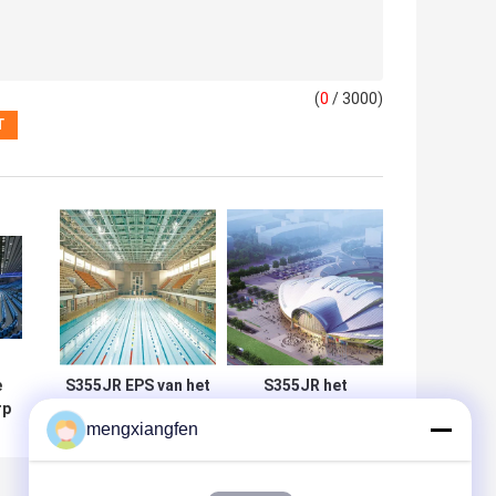
(
0
/ 3000)
e
S355JR EPS van het
S355JR het
rp
de Structuurontwerp
gebogen van de
mengxiangfen
van het
het
voetbalstadion Dak
Staalstructuur
te
die voor
van het