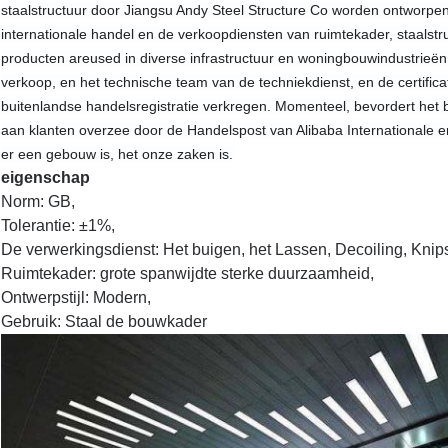
staalstructuur door Jiangsu Andy Steel Structure Co worden ontworpen ge
internationale handel en de verkoopdiensten van ruimtekader, staalstru
producten areused in diverse infrastructuur en woningbouwindustrieën. 
verkoop, en het technische team van de techniekdienst, en de certifica
buitenlandse handelsregistratie verkregen. Momenteel, bevordert het be
aan klanten overzee door de Handelspost van Alibaba Internationale en
er een gebouw is, het onze zaken is.
eigenschap
Norm: GB,
Tolerantie: ±1%,
De verwerkingsdienst: Het buigen, het Lassen, Decoiling, Knip
Ruimtekader: grote spanwijdte sterke duurzaamheid,
Ontwerpstijl: Modern,
Gebruik: Staal de bouwkader