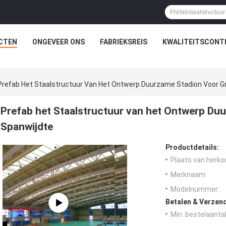
CTEN
ONGEVEER ONS
FABRIEKSREIS
KWALITEITSCONT
Prefab Het Staalstructuur Van Het Ontwerp Duurzame Stadion Voor G
Prefab het Staalstructuur van het Ontwerp Du
Spanwijdte
Productdetails:
Plaats van herko
Merknaam:
Modelnummer:
Betalen & Verzen
Min. bestelaantal