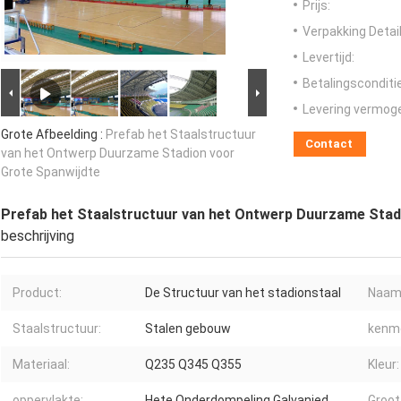
Prijs:
Verpakking Detail
Levertijd:
Betalingsconditi
Levering vermog
Grote Afbeelding :
Prefab het Staalstructuur
Contact
van het Ontwerp Duurzame Stadion voor
Grote Spanwijdte
Prefab het Staalstructuur van het Ontwerp Duurzame Stad
beschrijving
Product:
De Structuur van het stadionstaal
Naam
Staalstructuur:
Stalen gebouw
kenm
Materiaal:
Q235 Q345 Q355
Kleur:
oppervlakte:
Hete Onderdompeling Galvanied
Groot