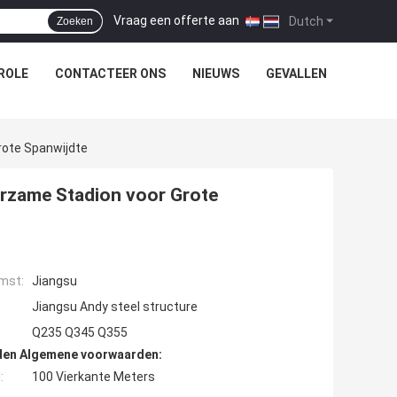
Vraag een offerte aan
|
Dutch
Zoeken
ROLE
CONTACTEER ONS
NIEUWS
GEVALLEN
rote Spanwijdte
urzame Stadion voor Grote
mst:
Jiangsu
Jiangsu Andy steel structure
Q235 Q345 Q355
den Algemene voorwaarden:
:
100 Vierkante Meters