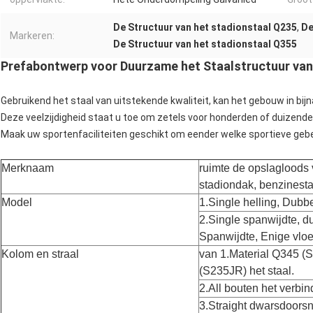
De Structuur van het stadionstaal Q235
,
De
Markeren:
De Structuur van het stadionstaal Q355
Prefabontwerp voor Duurzame het Staalstructuur van
Gebruikend het staal van uitstekende kwaliteit, kan het gebouw in b
Deze veelzijdigheid staat u toe om zetels voor honderden of duizen
Maak uw sportenfaciliteiten geschikt om eender welke sportieve geb
Merknaam
ruimte de opslagloods 
stadiondak, benzinestat
Model
1.Single helling, Dubbe
2.Single spanwijdte, d
Spanwijdte, Enige vloe
Kolom en straal
van 1.Material Q345 (
(S235JR) het staal.
2.All bouten het verbin
3.Straight dwarsdoorsn