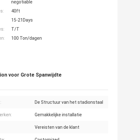
negotiable
s:
40ft
15-21Days
es:
T/T
en:
100 Ton/dagen
ion voor Grote Spanwijdte
:
De Structuur van het stadionstaal
erken:
Gemakkelijke installatie
Vereisten van de klant
te:
Costomized