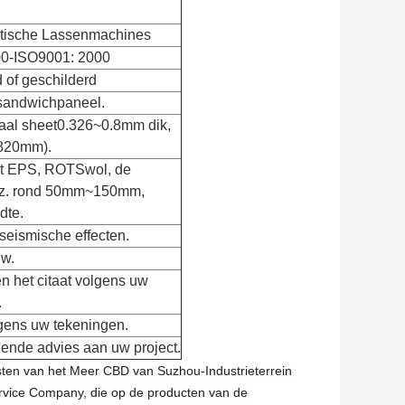
tische Lassenmachines
00-ISO9001: 2000
 of geschilderd
sandwichpaneel.
staal sheet0.326~0.8mm dik,
820mm).
t EPS, ROTSwol, de
enz. rond 50mm~150mm,
dte.
seismische effecten.
uw.
n het citaat volgens uw
.
lgens uw tekeningen.
gende advies aan uw project.
sten van het Meer CBD van Suzhou-Industrieterrein 
ervice Company, die op de producten van de 