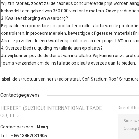
Wij zijn fabriek, zodat zal de fabrieks concurrerende prijs worden aa
behandelt een gebied van 360.000 vierkante meters. Onze productiecap
3. Kwaliteitsborging en waarborg?
Bepaalde een procedure om producten in alle stadia van de producti
controleren. in procesmaterialen. bevestigde of geteste materialsfin
Als er zijn zullen de één kwaliteitsproblemen in één project.5%contra
4. Overzee biedt u quiding installatie aan op plaats?
Ja. wij kunnen povide de dienst van installatie. Wij kunnen onze prof
teams verzenden om de installatie op plaats overzee aan te bieden.
,
label:
de structuur van het stadionstaal
Sofi Stadium Roof Structure
Contactgegevens
HERBERT (SUZHOU) INTERNATIONAL TRADE
Direct Stu
CO., LTD
Contactpersoon:
Meng
Tel.:
+86 13852031905