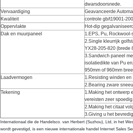
dwarsdoorsnede.
Vervaardiging
Geavanceerde Automa
Kwaliteit
controle gb/t19001-20
Oppervlakte
Hot-dip gegalvaniseerd
Dak en muurpaneel
1.EPS, Pu, Rockwool-
2.Single kleurrijk golf
YX28-205-820 (brede 
3.Sandwich paneel me
isolatiedikte van Pu 
950mm of 960mm bree
Laadvermogen
1.Resisting winden en 
2.Bearing zware snee
Tekening
1.Making het ontwerp e
vereisten zeer spoedig
2.Making het citaat vo
3.Giving u het bevredi
Internationaal die de Handelsco. van Herbert (Suzhou), Ltd, in het We
wordt gevestigd, is een nieuwe internationale handel Internet Sales S