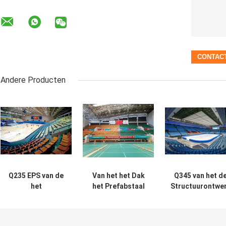
Andere Producten
Q235 EPS van de
Van het het Dak
Q345 van het d
het
het Prefabstaal
Structuurontwe
Staalstructuur
van GB Pu
van het
van het
Gegalvaniseerde
Stadionstaal
Dakstadion
Stadion van het
Lange Spanwijd