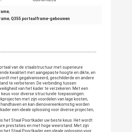
frame
,
frame
,
Q355 portaalframe-gebouwen
ortaal van de staalstructuur met superieure
ende kwaliteit met aangepaste hoogte en dikte, en
 wordt met gegalvaniseerd, geschilderde en andere
and te verbeteren. De verbinding tussen
veiligheid van het kader te verzekeren. Met een
e keus voor diverse structurele toepassingen.
ekprojecten met zijn voordelen van lage kosten,
 te handhaven en kan dienovereenkomstig worden
ader een ideale oplossing voor diverse projecten,
 is het Staal Poortkader uw beste keus. Het wordt
eure prestaties en met hoge weerstand. Met zijn
is het Staal Poortkader een ideale oplossing voor