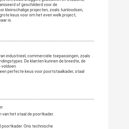
aniseerd of geschilderd voor de
r kleinschalige projecten, zoals tuinloodsen,
en grote keus voor om het even welk project,
aar is.
an industrieel, commerciële toepassingen, zoals
indingstypes. De klanten kunnen de breedte, de
 voldoen.
 een perfecte keus voor poortstaalkader, staal
er
 van het staal de poortkader.
al poortkader. Ons technische