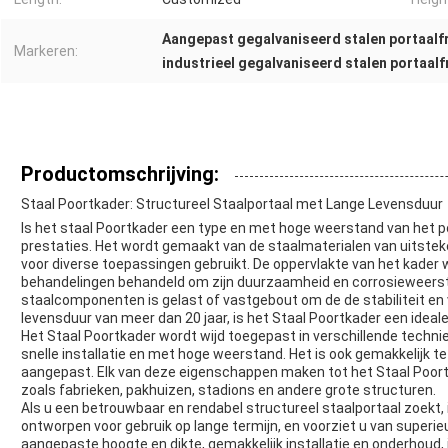
Aangepast gegalvaniseerd stalen portaal
Markeren:
industrieel gegalvaniseerd stalen portaal
Productomschrijving:
Staal Poortkader: Structureel Staalportaal met Lange Levensduur
Is het staal Poortkader een type en met hoge weerstand van het p
prestaties. Het wordt gemaakt van de staalmaterialen van uitstek
voor diverse toepassingen gebruikt. De oppervlakte van het kader
behandelingen behandeld om zijn duurzaamheid en corrosieweerst
staalcomponenten is gelast of vastgebout om de de stabiliteit en 
levensduur van meer dan 20 jaar, is het Staal Poortkader een ideal
Het Staal Poortkader wordt wijd toegepast in verschillende techni
snelle installatie en met hoge weerstand. Het is ook gemakkelijk
aangepast. Elk van deze eigenschappen maken tot het Staal Poortk
zoals fabrieken, pakhuizen, stadions en andere grote structuren.
Als u een betrouwbaar en rendabel structureel staalportaal zoekt,
ontworpen voor gebruik op lange termijn, en voorziet u van superi
aangepaste hoogte en dikte, gemakkelijk installatie en onderhoud, 