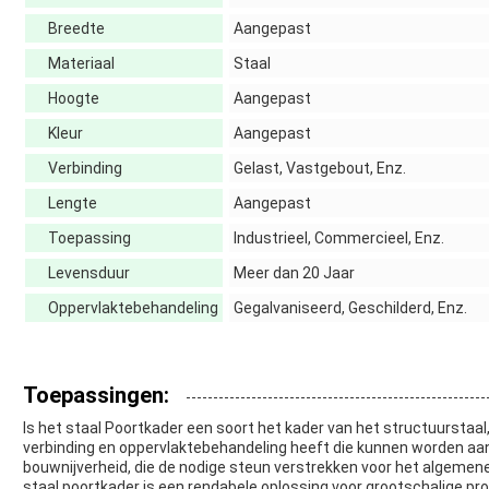
Breedte
Aangepast
Materiaal
Staal
Hoogte
Aangepast
Kleur
Aangepast
Verbinding
Gelast, Vastgebout, Enz.
Lengte
Aangepast
Toepassing
Industrieel, Commercieel, Enz.
Levensduur
Meer dan 20 Jaar
Oppervlaktebehandeling
Gegalvaniseerd, Geschilderd, Enz.
Toepassingen:
Is het staal Poortkader een soort het kader van het structuurstaal
verbinding en oppervlaktebehandeling heeft die kunnen worden aa
bouwnijverheid, die de nodige steun verstrekken voor het algemen
staal poortkader is een rendabele oplossing voor grootschalige pr