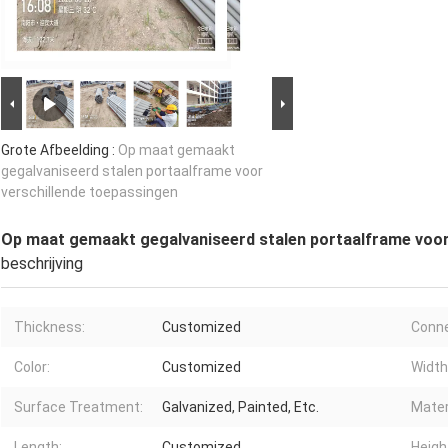
Grote Afbeelding :
Op maat gemaakt
gegalvaniseerd stalen portaalframe voor
verschillende toepassingen
Op maat gemaakt gegalvaniseerd stalen portaalframe voor
beschrijving
Thickness:
Customized
Conne
Color:
Customized
Width
Surface Treatment:
Galvanized, Painted, Etc.
Mater
Length:
Customized
Heigh