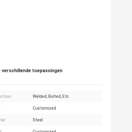
 verschillende toepassingen
ction:
Welded, Bolted, Etc.
:
Customized
ial:
Steel
t:
Customized