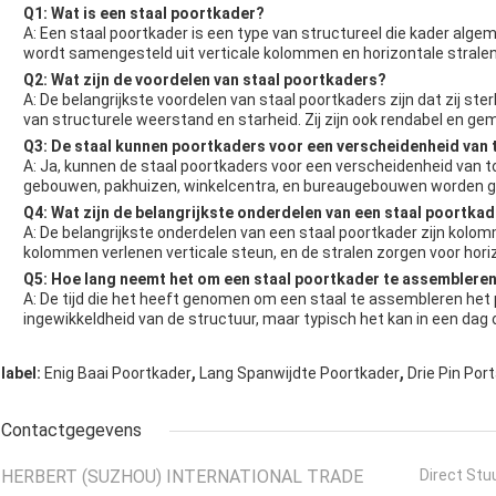
Q1: Wat is een staal poortkader?
A: Een staal poortkader is een type van structureel die kader alg
wordt samengesteld uit verticale kolommen en horizontale stralen
Q2: Wat zijn de voordelen van staal poortkaders?
A: De belangrijkste voordelen van staal poortkaders zijn dat zij st
van structurele weerstand en starheid. Zij zijn ook rendabel en ge
Q3: De staal kunnen poortkaders voor een verscheidenheid van
A: Ja, kunnen de staal poortkaders voor een verscheidenheid van t
gebouwen, pakhuizen, winkelcentra, en bureaugebouwen worden ge
Q4: Wat zijn de belangrijkste onderdelen van een staal poortka
A: De belangrijkste onderdelen van een staal poortkader zijn kolom
kolommen verlenen verticale steun, en de stralen zorgen voor horizo
Q5: Hoe lang neemt het om een staal poortkader te assemblere
A: De tijd die het heeft genomen om een staal te assembleren het
ingewikkeldheid van de structuur, maar typisch het kan in een dag
,
,
label:
Enig Baai Poortkader
Lang Spanwijdte Poortkader
Drie Pin Por
Contactgegevens
HERBERT (SUZHOU) INTERNATIONAL TRADE
Direct Stu