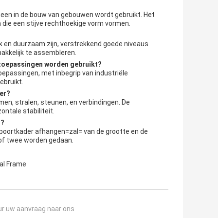
emeen in de bouw van gebouwen wordt gebruikt. Het
 die een stijve rechthoekige vorm vormen.
erk en duurzaam zijn, verstrekkend goede niveaus
makkelijk te assembleren.
 toepassingen worden gebruikt?
oepassingen, met inbegrip van industriële
bruikt.
der?
men, stralen, steunen, en verbindingen. De
ntale stabiliteit.
n?
 poortkader afhangen=zal= van de grootte en de
 of twee worden gedaan.
tal Frame
ur uw aanvraag naar ons