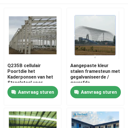
Q235B cellulair
Aangepaste kleur
Poortdie het
stalen framesteun met
Kaderponsen van het
gegalvaniseerde /
Straalstaal voor
geverfde
Hangaar wordt
oppervlaktebehandeling
Huis
Aanvraag sturen
Aanvraag sturen
aangepast
Producten
Ongeveer ons