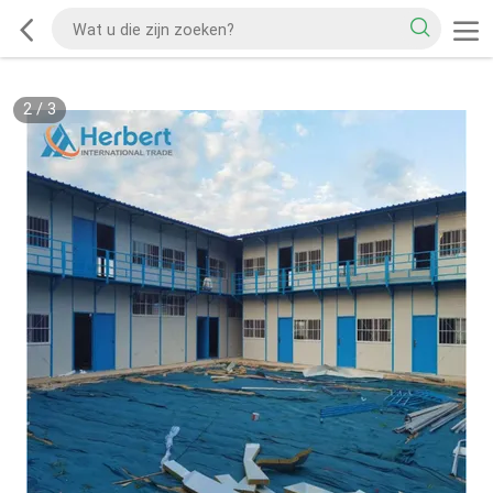
2
/
3