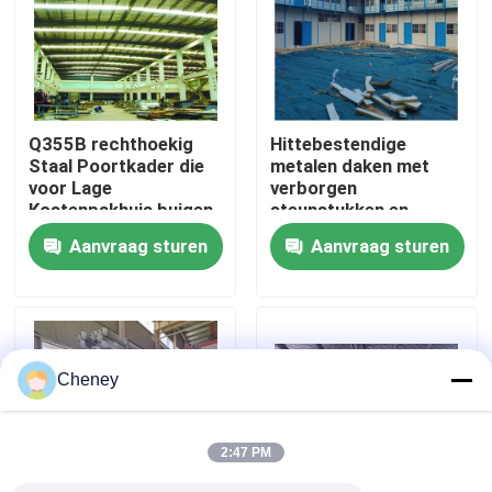
Fabrieksreis
Kwaliteitscontrole
Q355B rechthoekig
Hittebestendige
Staal Poortkader die
metalen daken met
voor Lage
verborgen
Contacteer ons
Kostenpakhuis buigen
steunstukken en
isolatiepads
Aanvraag sturen
Aanvraag sturen
Nieuws
Gevallen
Cheney
staal ruimtekaders
2:47 PM
Ruimtekaderbundel