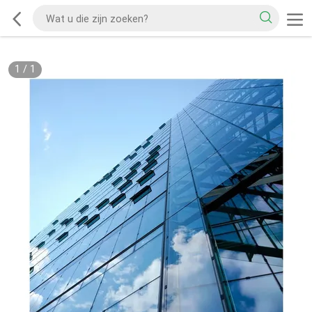
1
/
1