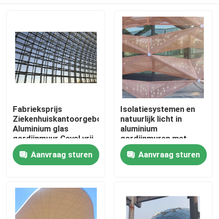
Fabrieksprijs
Isolatiesystemen en
Ziekenhuiskantoorgebouw
natuurlijk licht in
Aluminium glas
aluminium
gordijnmuur Gevel vrij
gordijnmuren met
ontwerp
geavanceerde
Huis
Aanvraag sturen
Aanvraag sturen
glastechnologieën
Producten
Ongeveer ons