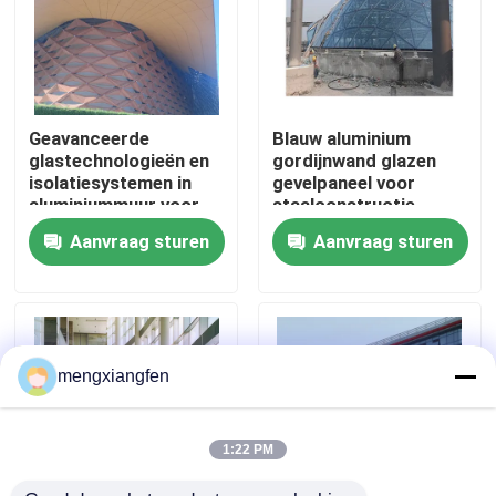
Fabrieksreis
Kwaliteitscontrole
Geavanceerde
Blauw aluminium
glastechnologieën en
gordijnwand glazen
isolatiesystemen in
gevelpaneel voor
Contacteer ons
aluminiummuur voor
staalconstructie
energie-efficiëntie
Gebouwontwerpoplossing
Aanvraag sturen
Aanvraag sturen
op de wereldmarkt
Nieuws
Gevallen
mengxiangfen
staal ruimtekaders
1:22 PM
Ruimtekaderbundel