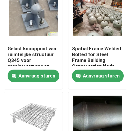
Gelast knooppunt van
Spatial Frame Welded
ruimtelijke structuur
Bolted for Steel
Q345 voor
Frame Building
staalstructuren en
Construction Node
ruimtelijke structuren
Structure GB ISO
Aanvraag sturen
Aanvraag sturen
Huis
Producten
Ongeveer ons