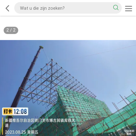
2
/
2