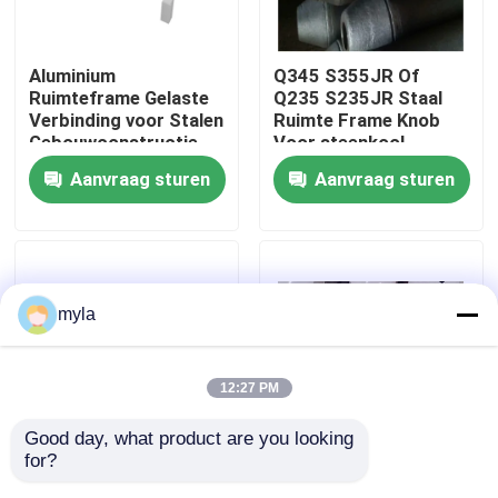
Fabrieksreis
Aluminium
Q345 S355JR Of
Ruimteframe Gelaste
Q235 S235JR Staal
Verbinding voor Stalen
Ruimte Frame Knob
Kwaliteitscontrole
Gebouwconstructie
Voor steenkool
Geschroefde
schuren additieven
Aanvraag sturen
Aanvraag sturen
Knooppuntstructuur
schuren lignite
Contacteer ons
GB
schuren
Nieuws
myla
Gevallen
12:27 PM
staal ruimtekaders
Good day, what product are you looking 
for?
Stevigheid
Q355 Hete
Ruimtekaderbundel
Staalstructuur Ruimte
Onderdompeling die