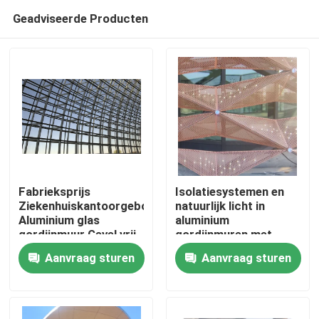
Geadviseerde Producten
Fabrieksprijs
Isolatiesystemen en
Ziekenhuiskantoorgebouw
natuurlijk licht in
Aluminium glas
aluminium
Huis
gordijnmuur Gevel vrij
gordijnmuren met
ontwerp
geavanceerde
Aanvraag sturen
Aanvraag sturen
glastechnologieën
Producten
Ongeveer ons