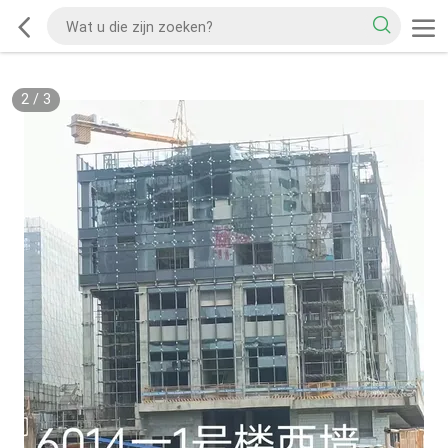
2
/
3