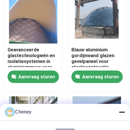
Fabrieksreis
Kwaliteitscontrole
Geavanceerde
Blauw aluminium
Contacteer ons
glastechnologieën en
gordijnwand glazen
isolatiesystemen in
gevelpaneel voor
aluminiummuur voor
staalconstructie
Nieuws
energie-efficiëntie
Gebouwontwerpoplossing
Aanvraag sturen
Aanvraag sturen
op de wereldmarkt
Gevallen
staal ruimtekaders
Cheney
Ruimtekaderbundel