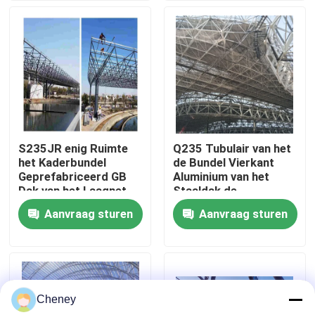
Fabrieksreis
Kwaliteitscontrole
Contacteer ons
S235JR enig Ruimte
Q235 Tubulair van het
het Kaderbundel
de Bundel Vierkant
Nieuws
Geprefabriceerd GB
Aluminium van het
Dak van het Laagnet
Staaldak de
Bundelponsen Met
Aanvraag sturen
Aanvraag sturen
Gevallen
hoge weerstand
staal ruimtekaders
Cheney
Ruimtekaderbundel