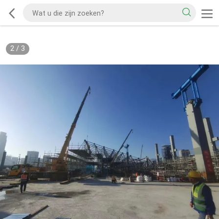
2
/
3