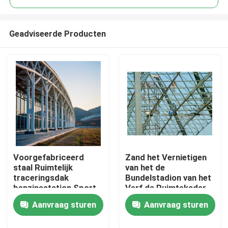
Geadviseerde Producten
Voorgefabriceerd
Zand het Vernietigen
Huis
staal Ruimtelijk
van het de
traceringsdak
Bundelstadion van het
benzinestation Sport
Verf de Ruimtekader
Producten
gefixeerd lassen In
Aangepaste het
Aanvraag sturen
Aanvraag sturen
Zuid-Amerika
Dakbouw
Projecten Q235 Q345
Ongeveer ons