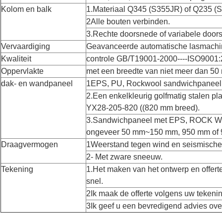
Kolom en balk
1.Materiaal Q345 (S355JR) of Q235 (S
2Alle bouten verbinden.
3.Rechte doorsnede of variabele door
Vervaardiging
Geavanceerde automatische lasmachi
Kwaliteit
controle GB/T19001-2000----ISO9001
Oppervlakte
met een breedte van niet meer dan 5
dak- en wandpaneel
1EPS, PU, Rockwool sandwichpaneel
2.Een enkelkleurig golfmatig stalen pl
YX28-205-820 ((820 mm breed).
3.Sandwichpaneel met EPS, ROCK WOO
ongeveer 50 mm~150 mm, 950 mm of 
Draagvermogen
1Weerstand tegen wind en seismische
2- Met zware sneeuw.
Tekening
1.Het maken van het ontwerp en offert
snel.
2Ik maak de offerte volgens uw tekeni
3Ik geef u een bevredigend advies over