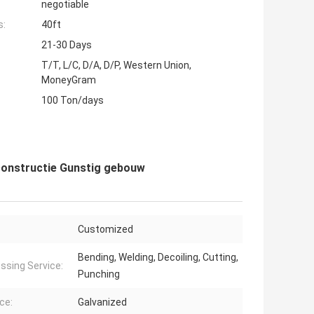
negotiable
s:
40ft
21-30 Days
T/T, L/C, D/A, D/P, Western Union,
MoneyGram
100 Ton/days
constructie Gunstig gebouw
Customized
Bending, Welding, Decoiling, Cutting,
ssing Service:
Punching
ce:
Galvanized