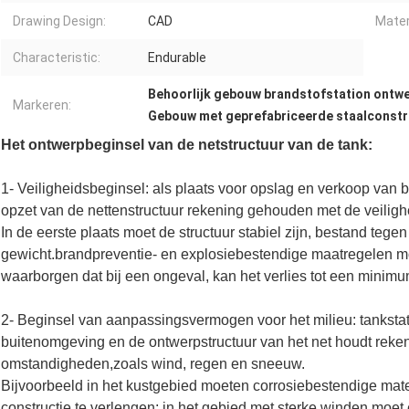
Drawing Design:
CAD
Mater
Characteristic:
Endurable
Behoorlijk gebouw brandstofstation ontw
Markeren:
Gebouw met geprefabriceerde staalconstru
Het ontwerpbeginsel van de netstructuur van de tank:
1- Veiligheidsbeginsel: als plaats voor opslag en verkoop van b
opzet van de nettenstructuur rekening gehouden met de veiligh
In de eerste plaats moet de structuur stabiel zijn, bestand tege
gewicht.brandpreventie- en explosiebestendige maatregelen mo
waarborgen dat bij een ongeval, kan het verlies tot een minim
2- Beginsel van aanpassingsvermogen voor het milieu: tankstat
buitenomgeving en de ontwerpstructuur van het net houdt reken
omstandigheden,zoals wind, regen en sneeuw.
Bijvoorbeeld in het kustgebied moeten corrosiebestendige mat
constructie te verlengen; in het gebied met sterke winden moe