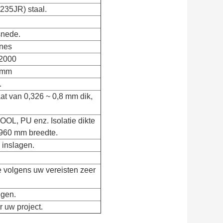
235JR) staal.
snede.
nes
:2000
0 mm
.
aat van 0,326 ~ 0,8 mm dik,
L, PU enz. Isolatie dikte
960 mm breedte.
 inslagen.
e volgens uw vereisten zeer
ngen.
 uw project.