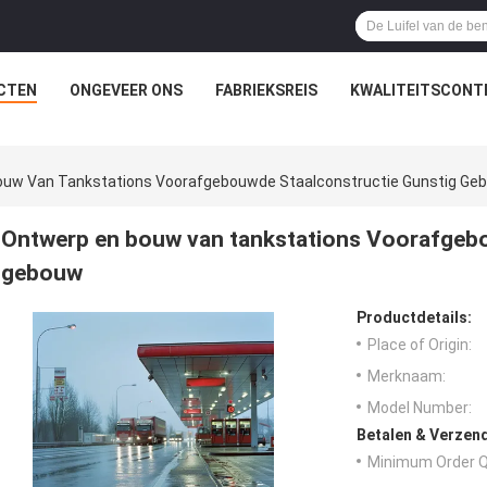
CTEN
ONGEVEER ONS
FABRIEKSREIS
KWALITEITSCONT
ouw Van Tankstations Voorafgebouwde Staalconstructie Gunstig Ge
Ontwerp en bouw van tankstations Voorafgebo
gebouw
Productdetails:
Place of Origin:
Merknaam:
Model Number:
Betalen & Verzen
Minimum Order Q