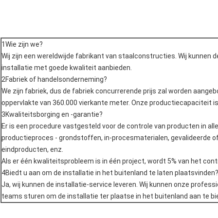
1Wie zijn we?
Wij zijn een wereldwijde fabrikant van staalconstructies. Wij kunnen 
installatie met goede kwaliteit aanbieden.
2Fabriek of handelsonderneming?
We zijn fabriek, dus de fabriek concurrerende prijs zal worden aange
oppervlakte van 360.000 vierkante meter. Onze productiecapaciteit is
3Kwaliteitsborging en -garantie?
Er is een procedure vastgesteld voor de controle van producten in all
productieproces - grondstoffen, in-procesmaterialen, gevalideerde o
eindproducten, enz.
Als er één kwaliteitsprobleem is in één project, wordt 5% van het con
4Biedt u aan om de installatie in het buitenland te laten plaatsvinden
Ja, wij kunnen de installatie-service leveren. Wij kunnen onze profes
teams sturen om de installatie ter plaatse in het buitenland aan te bi