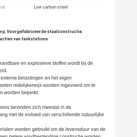
ial:
Low carbon steel
erp
,
Voorgefabriceerde staalconstructie
,
cties van tankstations
randbare en explosieve stoffen wordt bij de
eid.
n externe belastingen en het eigen
eten redelijkerwijs worden ingevoerd om te
um worden beperkt.
ions bevinden zich meestal in de
ing met de invloed van verschillende natuurlijke
erialen worden gebruikt om de levensduur van de
t een betere windbestendige constructie worden