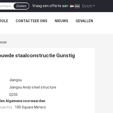
Vraag een offerte aan
|
Dutch
Zoeken
ROLE
CONTACTEER ONS
NIEUWS
GEVALLEN
bouw
uwde staalconstructie Gunstig
Jiangsu
Jiangsu Andy steel structure
Q235
den Algemene voorwaarden:
uantity:
100 Square Meters