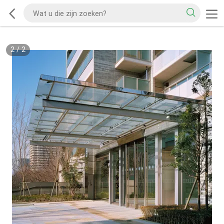
2
/
2