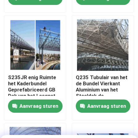
Zuid-Amerika
Dakbouw
Projecten Q235 Q345
Fabrieksreis
Kwaliteitscontrole
Contacteer ons
Nieuws
S235JR enig Ruimte
Q235 Tubulair van het
het Kaderbundel
de Bundel Vierkant
Geprefabriceerd GB
Aluminium van het
Gevallen
Dak van het Laagnet
Staaldak de
Bundelponsen Met
Aanvraag sturen
Aanvraag sturen
hoge weerstand
staal ruimtekaders
Ruimtekaderbundel