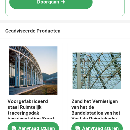
Doorgaan
Geadviseerde Producten
Huis
Voorgefabriceerd
Zand het Vernietigen
staal Ruimtelijk
van het de
Producten
traceringsdak
Bundelstadion van het
benzinestation Sport
Verf de Ruimtekader
gefixeerd lassen In
Aangepaste het
Aanvraag sturen
Aanvraag sturen
Ongeveer ons