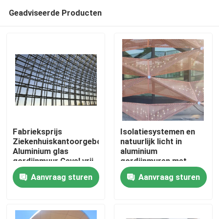
Geadviseerde Producten
Fabrieksprijs
Isolatiesystemen en
Ziekenhuiskantoorgebouw
natuurlijk licht in
Aluminium glas
aluminium
Huis
gordijnmuur Gevel vrij
gordijnmuren met
ontwerp
geavanceerde
Aanvraag sturen
Aanvraag sturen
glastechnologieën
Producten
Ongeveer ons