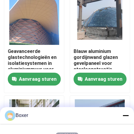
Fabrieksreis
Kwaliteitscontrole
Geavanceerde
Blauw aluminium
Contacteer ons
glastechnologieën en
gordijnwand glazen
isolatiesystemen in
gevelpaneel voor
aluminiummuur voor
staalconstructie
Nieuws
energie-efficiëntie
Gebouwontwerpoplossing
Aanvraag sturen
Aanvraag sturen
op de wereldmarkt
Gevallen
staal ruimtekaders
Boxer
Ruimtekaderbundel