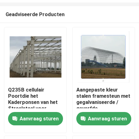
Geadviseerde Producten
Q235B cellulair
Aangepaste kleur
Poortdie het
stalen framesteun met
Huis
Kaderponsen van het
gegalvaniseerde /
Straalstaal voor
geverfde
Hangaar wordt
oppervlaktebehandeling
Producten
Aanvraag sturen
Aanvraag sturen
aangepast
Ongeveer ons