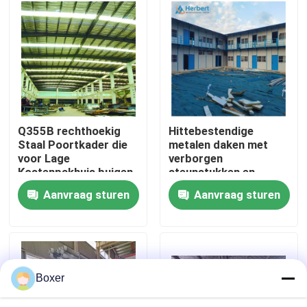
Fabrieksreis
Kwaliteitscontrole
Contacteer ons
Q355B rechthoekig
Hittebestendige
Staal Poortkader die
metalen daken met
voor Lage
verborgen
Nieuws
Kostenpakhuis buigen
steunstukken en
isolatiepads
Aanvraag sturen
Aanvraag sturen
Gevallen
staal ruimtekaders
Boxer
Ruimtekaderbundel