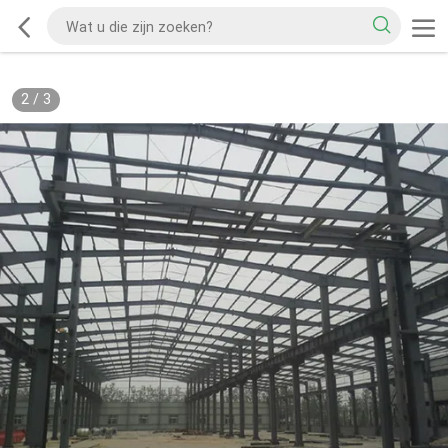
2
/
3