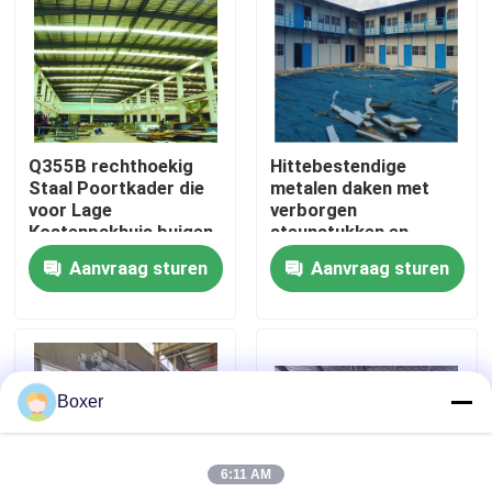
Fabrieksreis
Kwaliteitscontrole
Q355B rechthoekig
Hittebestendige
Staal Poortkader die
metalen daken met
Contacteer ons
voor Lage
verborgen
Kostenpakhuis buigen
steunstukken en
isolatiepads
Aanvraag sturen
Aanvraag sturen
Nieuws
Gevallen
Boxer
staal ruimtekaders
6:11 AM
Ruimtekaderbundel