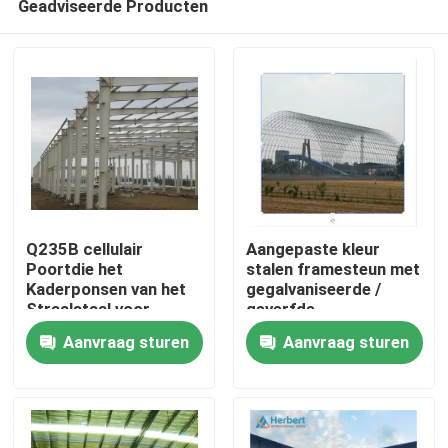
Geadviseerde Producten
Q235B cellulair
Aangepaste kleur
Poortdie het
stalen framesteun met
Kaderponsen van het
gegalvaniseerde /
Straalstaal voor
geverfde
Huis
Hangaar wordt
oppervlaktebehandeling
Aanvraag sturen
Aanvraag sturen
aangepast
Producten
Ongeveer ons