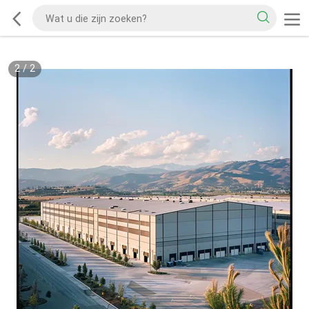
2
/
2