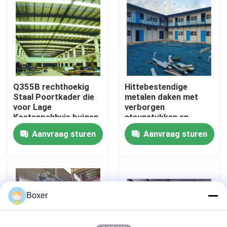
Fabrieksreis
Kwaliteitscontrole
Q355B rechthoekig
Hittebestendige
Contacteer ons
Staal Poortkader die
metalen daken met
voor Lage
verborgen
Kostenpakhuis buigen
steunstukken en
Nieuws
isolatiepads
Aanvraag sturen
Aanvraag sturen
Gevallen
staal ruimtekaders
Boxer
Ruimtekaderbundel