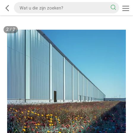
2
/
2