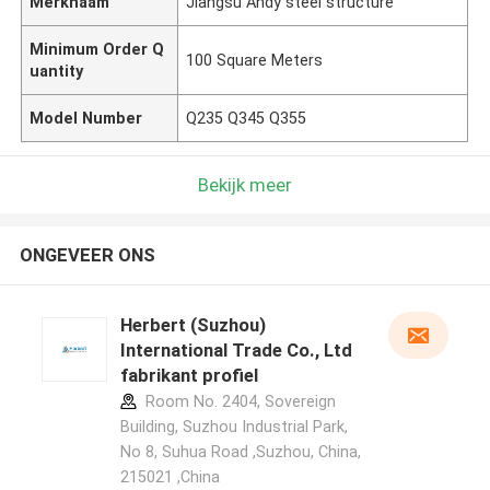
Merknaam
Jiangsu Andy steel structure
Minimum Order Q
100 Square Meters
uantity
Model Number
Q235 Q345 Q355
Bekijk meer
ONGEVEER ONS
Herbert (Suzhou)
International Trade Co., Ltd
fabrikant profiel
Room No. 2404, Sovereign
Building, Suzhou Industrial Park,
No 8, Suhua Road ,Suzhou, China,
215021 ,China