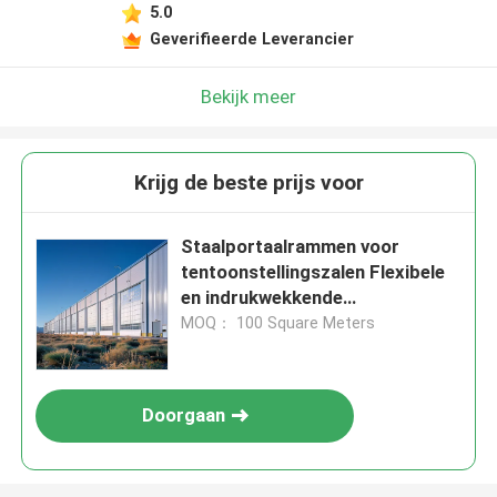
5.0
Geverifieerde Leverancier
Bekijk meer
Krijg de beste prijs voor
Staalportaalrammen voor
tentoonstellingszalen Flexibele
en indrukwekkende
evenementenruimtes
MOQ： 100 Square Meters
Doorgaan