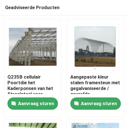
Geadviseerde Producten
Q235B cellulair
Aangepaste kleur
Poortdie het
stalen framesteun met
Kaderponsen van het
gegalvaniseerde /
Huis
Straalstaal voor
geverfde
Hangaar wordt
oppervlaktebehandeling
Aanvraag sturen
Aanvraag sturen
aangepast
Producten
Ongeveer ons