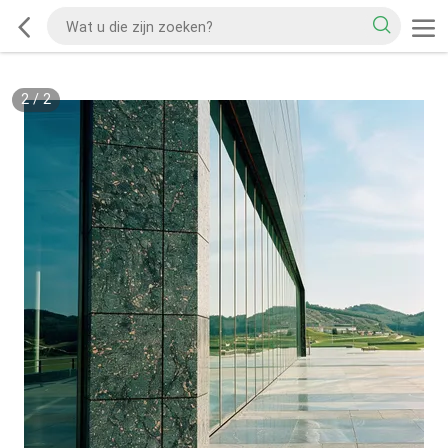
2
/
2