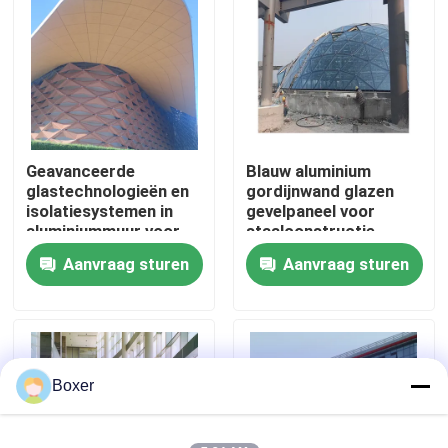
Fabrieksreis
Kwaliteitscontrole
Geavanceerde
Blauw aluminium
Contacteer ons
glastechnologieën en
gordijnwand glazen
isolatiesystemen in
gevelpaneel voor
aluminiummuur voor
staalconstructie
Nieuws
energie-efficiëntie
Gebouwontwerpoplossing
Aanvraag sturen
Aanvraag sturen
op de wereldmarkt
Gevallen
staal ruimtekaders
Boxer
Ruimtekaderbundel