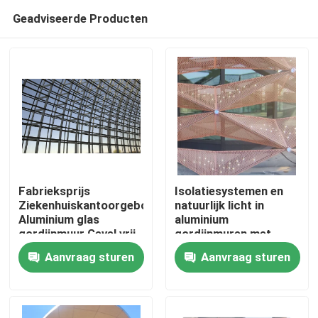
Geadviseerde Producten
Fabrieksprijs
Isolatiesystemen en
Ziekenhuiskantoorgebouw
natuurlijk licht in
Aluminium glas
aluminium
Huis
gordijnmuur Gevel vrij
gordijnmuren met
ontwerp
geavanceerde
Aanvraag sturen
Aanvraag sturen
glastechnologieën
Producten
Ongeveer ons