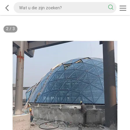
2
/
3