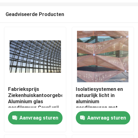
Geadviseerde Producten
Fabrieksprijs
Isolatiesystemen en
Ziekenhuiskantoorgebouw
natuurlijk licht in
Huis
Aluminium glas
aluminium
gordijnmuur Gevel vrij
gordijnmuren met
ontwerp
geavanceerde
Producten
Aanvraag sturen
Aanvraag sturen
glastechnologieën
Ongeveer ons