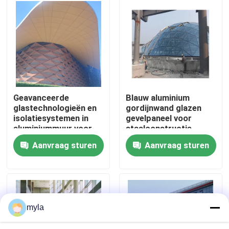
Fabrieksreis
Kwaliteitscontrole
Contacteer ons
Geavanceerde
Blauw aluminium
glastechnologieën en
gordijnwand glazen
isolatiesystemen in
gevelpaneel voor
Nieuws
aluminiummuur voor
staalconstructie
energie-efficiëntie
Gebouwontwerpoplossing
Aanvraag sturen
Aanvraag sturen
op de wereldmarkt
Gevallen
staal ruimtekaders
myla
Ruimtekaderbundel