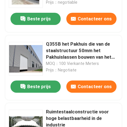
Prijs：negotiable
Beste prijs
Contacteer ons
Q355B het Pakhuis die van de
staalstructuur 50mm het
Pakhuislassen bouwen van het
Dak Vlak Dak
MOQ：100 Vierkante Meters
Prijs：Negotiate
Beste prijs
Contacteer ons
Huis
Producten
Ruimtestaalconstructie voor
hoge belastbaarheid in de
industrie
Ongeveer ons