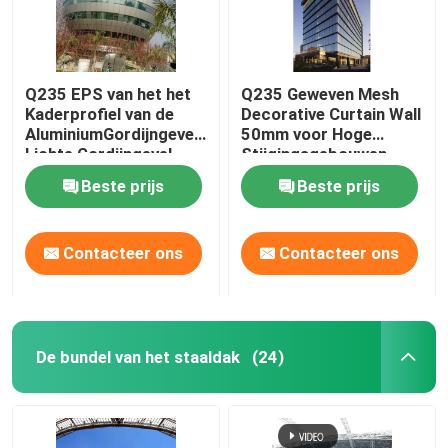
Q235 EPS van het het
Q235 Geweven Mesh
Kaderprofiel van de
Decorative Curtain Wall
AluminiumGordijngevel
50mm voor Hoge
Lichte Gordijngevel
Stijgingsgebouwen
50mm
Beste prijs
Beste prijs
Contacteer ons
Contacteer ons
De bundel van het staaldak
(24)