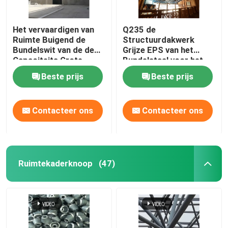
Het vervaardigen van
Q235 de
Ruimte Buigend de
Structuurdakwerk
Bundelswit van de de
Grijze EPS van het
Capaciteits Grote
Bundelstaal voor het
Spanwijdte van de
Binnenpark van het
Beste prijs
Beste prijs
Kaderbundel
Waterthema
Contacteer ons
Contacteer ons
Ruimtekaderknoop
(47)