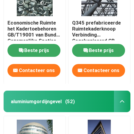
Economische Ruimte
Q345 prefabriceerde
het Kadertoebehoren
Ruimtekaderknoop
GB/T19001 van Bundel
Verbinding
Gezamenlijke Spaties
Gegalvaniseerd GB
Beste prijs
Beste prijs
Contacteer ons
Contacteer ons
aluminiumgordijngevel
(52)