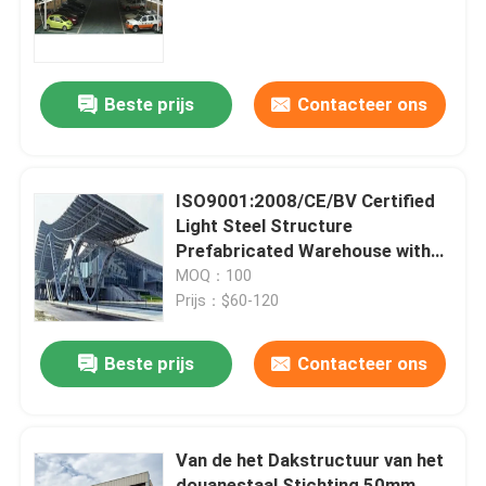
Fabrieksreis
Beste prijs
Contacteer ons
Kwaliteitscontrole
Contacteer ons
ISO9001:2008/CE/BV Certified
Light Steel Structure
Prefabricated Warehouse with
Nieuws
15-21 Days Delivery Time and
MOQ：100
Q235/Q345B Grade
Prijs：$60-120
Gevallen
Beste prijs
Contacteer ons
staal ruimtekaders
Van de het Dakstructuur van het
Ruimtekaderbundel
douanestaal Stichting 50mm