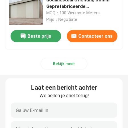
Geprefabriceerde
Workshoploodsen
MOQ：100 Vierkante Meters
Ruimtekaderknoop
Prijs：Negotiate
aluminiumgordijngevel
Beste prijs
Contacteer ons
De bundel van het staaldak
Bekijk meer
staal poortkader
Laat een bericht achter
Het Dakraam van de dakkoepel
We bellen je snel terug!
De Structuur van het spanningsmembraan
Benzinestationluifel