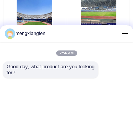
Q235 Gebogen van het
De intrekbare Q355-
mengxiangfen
het Metaaldak van het
van de het Dakbouw
Staaldak Bundel Golf
van de Glaskoepel
de Bundels Stabiele
Bundels van het het
2:56 AM
Groen
Metaaldak Zilver
Beste prijs
Beste prijs
Gebogen
Good day, what product are you looking 
for?
Contacteer ons
Contacteer ons
Bekijk meer
Thuis
Ongeveer ons
Contacteer ons
Desktop Site
Sitemap
Privacy Policy