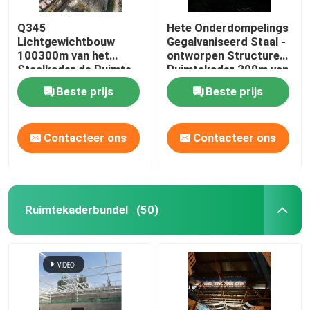
Q345
Hete Onderdompelings
Lichtgewichtbouw
Gegalvaniseerd Staal -
100300m van het
ontworpen Structureel
Staalkader de Ruimte
Ruimtekader 300m van
Grote Spanwijdte van
de Gebouwenboog
Beste prijs
Beste prijs
het Kadernet
Contacteer ons
Contacteer ons
Ruimtekaderbundel
(50)