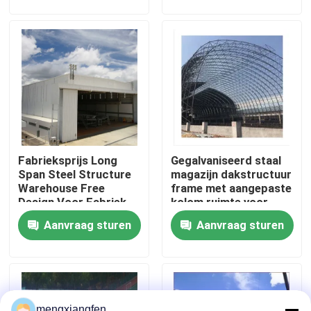
Constructie in
en constructie in
Logistieke Faciliteiten
logistieke faciliteiten
te bereiken
Fabrieksreis
Kwaliteitscontrole
Contacteer ons
Fabrieksprijs Long
Gegalvaniseerd staal
Nieuws
Span Steel Structure
magazijn dakstructuur
Warehouse Free
frame met aangepaste
Design Voor Fabriek
kolom ruimte voor
Gevallen
Airport Hangar ISO GB
aangepaste behoeften
Aanvraag sturen
Aanvraag sturen
staal ruimtekaders
Ruimtekaderbundel
mengxiangfen