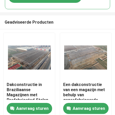
Geadviseerde Producten
Huis
Dakconstructie in
Een dakconstructie
Braziliaanse
van een magazijn met
Magazijnen met
behulp van
Producten
Prefabricated Stalen
geprefabriceerde
Elementen voor
stalen elementen om
Aanvraag sturen
Aanvraag sturen
Snellere Montage en
snellere assemblage
Ongeveer ons