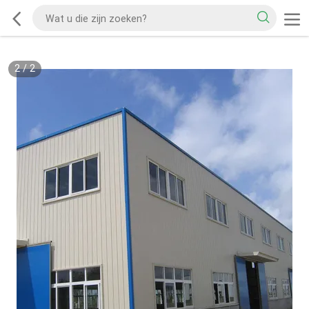
2
/
2