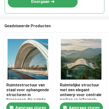
Doorgaan
Geadviseerde Producten
Huis
Ruimtestructuur van
Ruimtelijke structuur
staal voor ophangende
met een elegant
Producten
structuren in
ontwerp voor centrale
bioscopen die ruimte
parken en informele
en geluidskwaliteit
faciliteiten Duurzame
Aanvraag sturen
Aanvraag sturen
Ongeveer ons