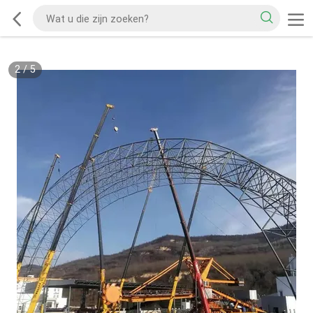
2
/
5