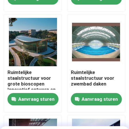
maximaliseren
en veelzijdige stalen
gebouwen
Fabrieksreis
Kwaliteitscontrole
Contacteer ons
Nieuws
Ruimtelijke
Ruimtelijke
staalstructuur voor
staalstructuur voor
grote bioscopen
zwembad daken
Gevallen
Innovatief ontwerp en
structurele integriteit
Aanvraag sturen
Aanvraag sturen
staal ruimtekaders
Ruimtekaderbundel