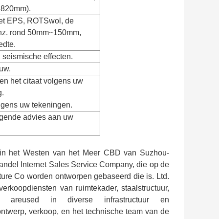
 820mm).
et EPS, ROTSwol, de
 enz. rond 50mm~150mm,
dte.
 seismische effecten.
uw.
en het citaat volgens uw
g.
olgens uw tekeningen.
digende advies aan uw
d, in het Westen van het Meer CBD van Suzhou-
 handel Internet Sales Service Company, die op de
cture Co worden ontworpen gebaseerd die is. Ltd.
verkoopdiensten van ruimtekader, staalstructuur,
en areused in diverse infrastructuur en
ontwerp, verkoop, en het technische team van de