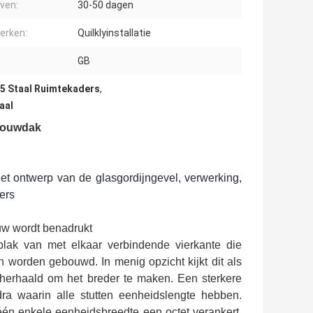
even:
30-50 dagen
erken:
Quilklyinstallatie
:
GB
5 Staal Ruimtekaders
,
aal
 Bouwdak
t ontwerp van de glasgordijngevel, verwerking, 
ters
uw wordt benadrukt
plak van met elkaar verbindende vierkante die
n worden gebouwd. In menig opzicht kijkt dit als
 herhaald om het breder te maken. Een sterkere
ra waarin alle stutten eenheidslengte hebben.
 één enkele eenheidsbreedte een octet verankert.