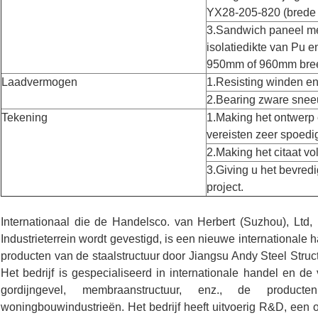
YX28-205-820 (brede
3.Sandwich paneel m
isolatiedikte van Pu
950mm of 960mm bree
Laadvermogen
1.Resisting winden en
2.Bearing zware snee
Tekening
1.Making het ontwerp 
vereisten zeer spoedi
2.Making het citaat v
3.Giving u het bevre
project.
Internationaal die de Handelsco. van Herbert (Suzhou), Lt
Industrieterrein wordt gevestigd, is een nieuwe internationale
producten van de staalstructuur door Jiangsu Andy Steel Stru
Het bedrijf is gespecialiseerd in internationale handel en de 
gordijngevel, membraanstructuur, enz., de product
woningbouwindustrieën. Het bedrijf heeft uitvoerig R&D, een 