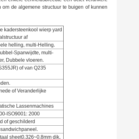
n om de algemene structuur te buigen of kunnen
e kadersteenkool wierp yard
lstructuur af
le helling, multi-Helling.
dubbel-Spanwijdte, multi-
er, Dubbele vloeren.
(S355JR) of van Q235
nden.
nede of Veranderlijke
tische Lassenmachines
000-ISO9001: 2000
d of geschilderd
-sandwichpaneel.
fstaal sheet0.326~0.8mm dik,