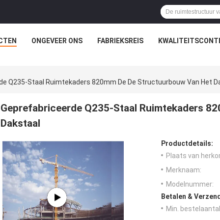
CTEN
ONGEVEER ONS
FABRIEKSREIS
KWALITEITSCONT
rde Q235-Staal Ruimtekaders 820mm De De Structuurbouw Van Het D
Geprefabriceerde Q235-Staal Ruimtekaders 82
Dakstaal
Productdetails:
Plaats van herko
Merknaam:
Modelnummer:
Betalen & Verzen
Min. bestelaantal