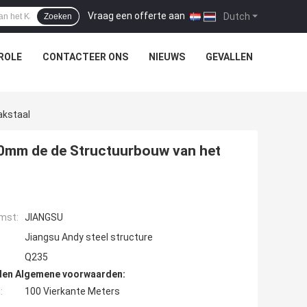
Vraag een offerte aan
|
Dutch
Zoeken
ROLE
CONTACTEER ONS
NIEUWS
GEVALLEN
akstaal
0mm de de Structuurbouw van het
mst:
JIANGSU
Jiangsu Andy steel structure
Q235
den Algemene voorwaarden:
:
100 Vierkante Meters