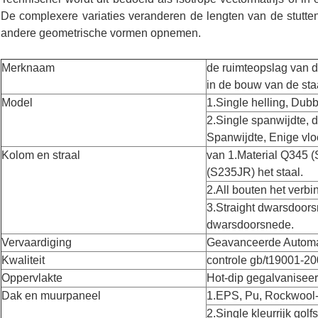
De complexere variaties veranderen de lengten van de stutte
andere geometrische vormen opnemen.
Merknaam
de ruimteopslag van d
in de bouw van de staa
Model
1.Single helling, Dubbe
2.Single spanwijdte, 
Spanwijdte, Enige vlo
Kolom en straal
van 1.Material Q345 
(S235JR) het staal.
2.All bouten het verbi
3.Straight dwarsdoors
dwarsdoorsnede.
Vervaardiging
Geavanceerde Automa
Kwaliteit
controle gb/t19001-2
Oppervlakte
Hot-dip gegalvaniseer
Dak en muurpaneel
1.EPS, Pu, Rockwool
2.Single kleurrijk gol