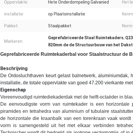
Oppervlakte:
Hete Onderdompeling Galvanied
Het l
installatie:
op Plaatsinstallatie
Kenm
Pakket:
Staalpakket
Norm
Geprefabriceerde Staal Ruimtekaders
,
Q23
Markeren:
820mm de de Structuurbouw van het Dakst
Geprefabriceerde Ruimtekaderbal voor Staalstructuur de
Beschrijving
De Ordosluchthaven keurt gelast balnetwerk, aluminiumdak, he
installatie, de totale oppervlakte van goed 47.200 vierkante me
Eigenschap
Vereenvoudigd ruimtediekaderdak met de helft-octaëder in bla
De eenvoudigste vorm van ruimtekader is een horizontale 
piramides en tetrahedra van aluminium of tubulaire staalstutte
de horizontale die kraanbalk van een torenkraan vaak wordt
vorm is samengesteld uit het met elkaar verbinden tetrahed
Technischer wordt dit bedoeld als isotrope vectormatrijs of in