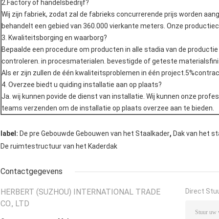
2.Factory of handelsbedrijf?
Wij zijn fabriek, zodat zal de fabrieks concurrerende prijs worden aa
behandelt een gebied van 360.000 vierkante meters. Onze productiecap
3. Kwaliteitsborging en waarborg?
Bepaalde een procedure om producten in alle stadia van de producti
controleren. in procesmaterialen. bevestigde of geteste materialsfin
Als er zijn zullen de één kwaliteitsproblemen in één project.5%contra
4. Overzee biedt u quiding installatie aan op plaats?
Ja. wij kunnen povide de dienst van installatie. Wij kunnen onze prof
teams verzenden om de installatie op plaats overzee aan te bieden.
,
label:
De pre Gebouwde Gebouwen van het Staalkader
Dak van het s
De ruimtestructuur van het Kaderdak
Contactgegevens
HERBERT (SUZHOU) INTERNATIONAL TRADE
Direct Stu
CO., LTD