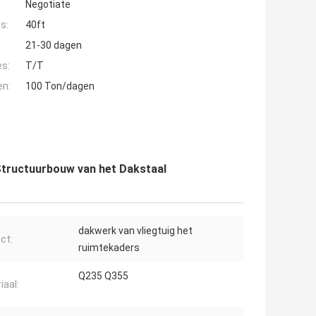
Negotiate
s:
40ft
21-30 dagen
es:
T/T
en:
100 Ton/dagen
tructuurbouw van het Dakstaal
dakwerk van vliegtuig het
ct:
ruimtekaders
Q235 Q355
iaal: