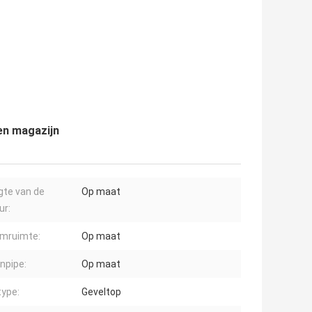
en magazijn
gte van de
Op maat
ur:
omruimte:
Op maat
npipe:
Op maat
ype:
Geveltop