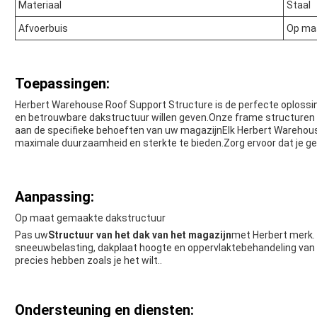
Materiaal
Staal
Afvoerbuis
Op ma
Toepassingen:
Herbert Warehouse Roof Support Structure is de perfecte oplossin
en betrouwbare dakstructuur willen geven.Onze frame structure
aan de specifieke behoeften van uw magazijnElk Herbert Warehou
maximale duurzaamheid en sterkte te bieden.Zorg ervoor dat je ge
Aanpassing:
Op maat gemaakte dakstructuur
Pas uw
Structuur van het dak van het magazijn
met Herbert merk.
sneeuwbelasting, dakplaat hoogte en oppervlaktebehandeling van 
precies hebben zoals je het wilt..
Ondersteuning en diensten: