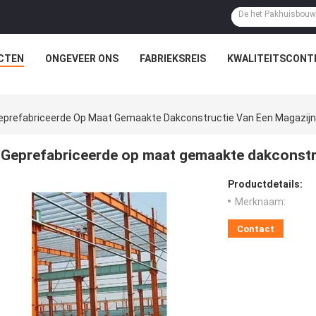
CTEN
ONGEVEER ONS
FABRIEKSREIS
KWALITEITSCONT
eprefabriceerde Op Maat Gemaakte Dakconstructie Van Een Magazijn
Geprefabriceerde op maat gemaakte dakconstr
Productdetails:
Merknaam:
Contact