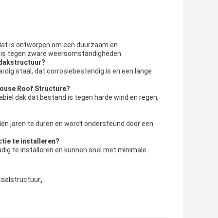
 dat is ontworpen om een duurzaam en
nd is tegen zware weersomstandigheden.
 dakstructuur?
ig staal, dat corrosiebestendig is en een lange
house Roof Structure?
biel dak dat bestand is tegen harde wind en regen,
len jaren te duren en wordt ondersteund door een
ie te installeren?
ig te installeren en kunnen snel met minimale
,
taalstructuur