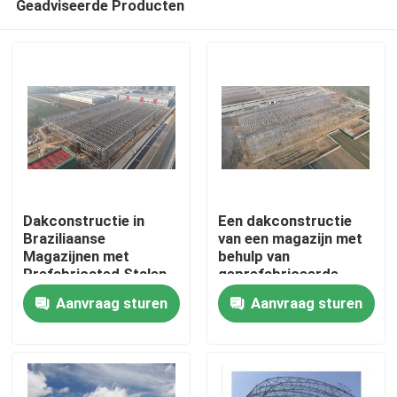
Geadviseerde Producten
Dakconstructie in
Een dakconstructie
Braziliaanse
van een magazijn met
Magazijnen met
behulp van
Prefabricated Stalen
geprefabriceerde
Huis
Elementen voor
stalen elementen om
Aanvraag sturen
Aanvraag sturen
Snellere Montage en
snellere assemblage
Constructie in
en constructie in
Producten
Logistieke Faciliteiten
logistieke faciliteiten
te bereiken
Ongeveer ons