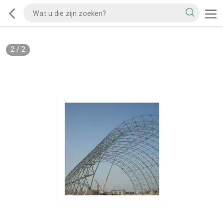
2
/
2