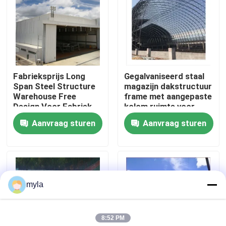
Fabrieksreis
Kwaliteitscontrole
Fabrieksprijs Long
Gegalvaniseerd staal
Span Steel Structure
magazijn dakstructuur
Contacteer ons
Warehouse Free
frame met aangepaste
Design Voor Fabriek
kolom ruimte voor
Airport Hangar ISO GB
aangepaste behoeften
Aanvraag sturen
Aanvraag sturen
Nieuws
Gevallen
myla
staal ruimtekaders
8:52 PM
Ruimtekaderbundel