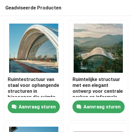
Geadviseerde Producten
Ruimtestructuur van
Ruimtelijke structuur
staal voor ophangende
met een elegant
structuren in
ontwerp voor centrale
Huis
bioscopen die ruimte
parken en informele
en geluidskwaliteit
faciliteiten Duurzame
Aanvraag sturen
Aanvraag sturen
maximaliseren
en veelzijdige stalen
Producten
gebouwen
Ongeveer ons