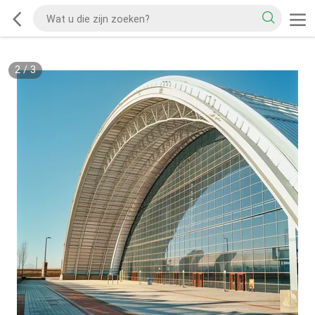
2
/
3