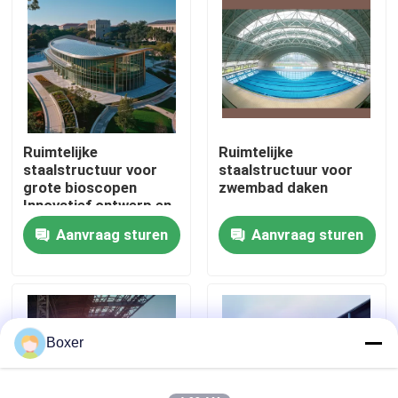
Fabrieksreis
Kwaliteitscontrole
Ruimtelijke
Ruimtelijke
Contacteer ons
staalstructuur voor
staalstructuur voor
grote bioscopen
zwembad daken
Innovatief ontwerp en
Nieuws
structurele integriteit
Aanvraag sturen
Aanvraag sturen
Gevallen
staal ruimtekaders
Boxer
Ruimtekaderbundel