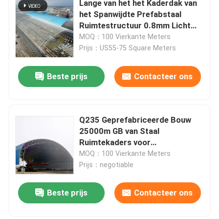
Lange van het het Kaderdak van
het Spanwijdte Prefabstaal
de structuur van het stadionstaal
Ruimtestructuur 0.8mm Licht
Dak
MOQ：100 Vierkante Meters
Prijs：US55-75 Square Meters
De Structuur van het pakhuisdak
Beste prijs
Contacteer ons
Het Onderhoud van het metaaldak
Q235 Geprefabriceerde Bouw
25000m GB van Staal
Ruimtekaders voor
Gebouwenloods
MOQ：100 Vierkante Meters
Prijs：negotiable
Beste prijs
Contacteer ons