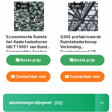
Economische Ruimte
Q345 prefabriceerde
het Kadertoebehoren
Ruimtekaderknoop
GB/T19001 van Bundel
Verbinding
Gezamenlijke Spaties
Gegalvaniseerd GB
Beste prijs
Beste prijs
Contacteer ons
Contacteer ons
aluminiumgordijngevel
(52)