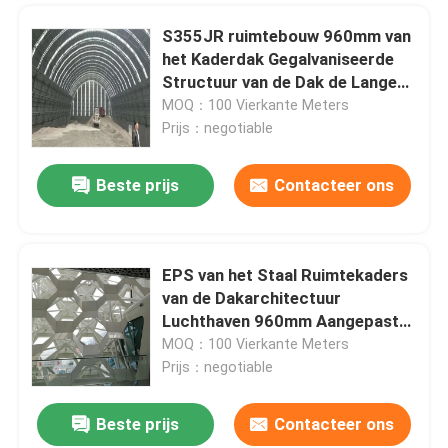
S355JR ruimtebouw 960mm van
het Kaderdak Gegalvaniseerde
Structuur van de Dak de Lange
Spanwijdte
MOQ：100 Vierkante Meters
Prijs：negotiable
Beste prijs
Contacteer ons
EPS van het Staal Ruimtekaders
van de Dakarchitectuur
Luchthaven 960mm Aangepast
Dak
MOQ：100 Vierkante Meters
Prijs：negotiable
Beste prijs
Contacteer ons