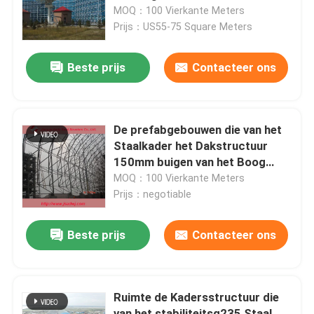
MOQ：100 Vierkante Meters
Prijs：US55-75 Square Meters
Fabrieksreis
Beste prijs
Contacteer ons
Kwaliteitscontrole
Contacteer ons
De prefabgebouwen die van het
Staalkader het Dakstructuur
150mm buigen van het Boog
Nieuws
Ruimtekader
MOQ：100 Vierkante Meters
Prijs：negotiable
Gevallen
Beste prijs
Contacteer ons
staal ruimtekaders
Ruimte de Kadersstructuur die
Ruimtekaderbundel
van het stabiliteitsq235 Staal