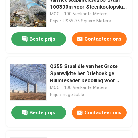
100300m voor Steenkoolopslag
bouwen
MOQ：100 Vierkante Meters
Ruimtekaderknoop
Prijs：US55-75 Square Meters
aluminiumgordijngevel
Beste prijs
Contacteer ons
De bundel van het staaldak
Q355 Staal die van het Grote
Spanwijdte het Driehoekige
staal poortkader
Ruimtekader Decoiling voor
Steenkoolloods bouwen
MOQ：100 Vierkante Meters
Het Dakraam van de dakkoepel
Prijs：negotiable
Beste prijs
Contacteer ons
De Structuur van het spanningsmembraan
Benzinestationluifel