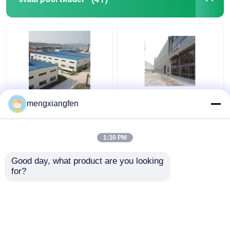
Q235 GB-
Het geprefabriceerde
mengxiangfen
Bouwconstructie
Staal wierp het
0.6mm van het Staal
Poortlassen van de
Poortkader
Kadersbundel voor
1:30 PM
Dakstarheid
Grote Staalstructuur
Beste prijs
Beste prijs
af
Good day, what product are you looking 
for?
Contacteer ons
Contacteer ons
Bekijk meer