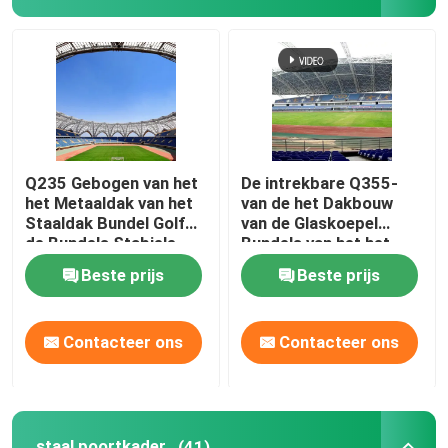
Q235 Gebogen van het
De intrekbare Q355-
het Metaaldak van het
van de het Dakbouw
Staaldak Bundel Golf
van de Glaskoepel
de Bundels Stabiele
Bundels van het het
Groen
Metaaldak Zilver
Beste prijs
Beste prijs
Gebogen
Contacteer ons
Contacteer ons
staal poortkader
(41)