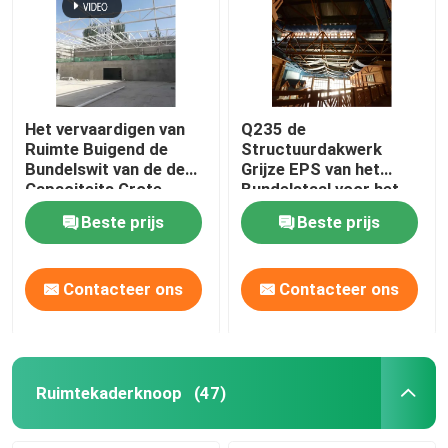
Het vervaardigen van
Q235 de
Ruimte Buigend de
Structuurdakwerk
Bundelswit van de de
Grijze EPS van het
Capaciteits Grote
Bundelstaal voor het
Spanwijdte van de
Binnenpark van het
Beste prijs
Beste prijs
Kaderbundel
Waterthema
Contacteer ons
Contacteer ons
Ruimtekaderknoop
(47)