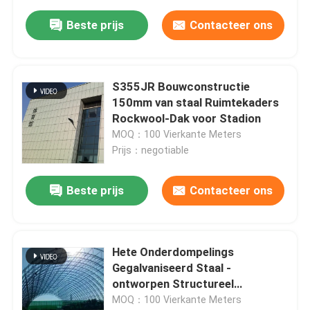
Beste prijs
Contacteer ons
S355JR Bouwconstructie
150mm van staal Ruimtekaders
Rockwool-Dak voor Stadion
MOQ：100 Vierkante Meters
Prijs：negotiable
Beste prijs
Contacteer ons
Hete Onderdompelings
Gegalvaniseerd Staal -
ontworpen Structureel
Ruimtekader 300m van de
MOQ：100 Vierkante Meters