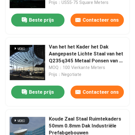
Gebouwenboog
Prijs：US55-75 Square Meters
Beste prijs
Contacteer ons
Van het het Kader het Dak
Aangepaste Lichte Staal van het
Q235q345 Metaal Ponsen van de
het Kaderstructuur
MOQ：100 Vierkante Meters
Prijs：Negotiate
Beste prijs
Contacteer ons
Huis
Producten
Koude Zaal Staal Ruimtekaders
50mm 0.8mm Dak Industriële
Prefabgebouwen
Ongeveer ons