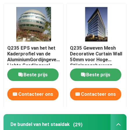
Q235 EPS van het het
Q235 Geweven Mesh
Kaderprofiel van de
Decorative Curtain Wall
AluminiumGordijngevel
50mm voor Hoge
Lichte Gordijngevel
Stijgingsgebouwen
50mm
Beste prijs
Beste prijs
Contacteer ons
Contacteer ons
De bundel van het staaldak
(29)