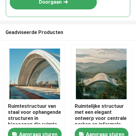
Doorgaan
Geadviseerde Producten
Huis
Ruimtestructuur van
Ruimtelijke structuur
staal voor ophangende
met een elegant
Producten
structuren in
ontwerp voor centrale
bioscopen die ruimte
parken en informele
en geluidskwaliteit
faciliteiten Duurzame
Aanvraag sturen
Aanvraag sturen
Ongeveer ons