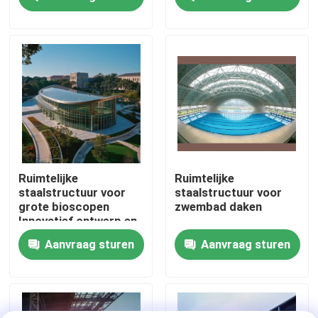
maximaliseren
en veelzijdige stalen
gebouwen
Fabrieksreis
Kwaliteitscontrole
Contacteer ons
Nieuws
Ruimtelijke
Ruimtelijke
staalstructuur voor
staalstructuur voor
grote bioscopen
zwembad daken
Gevallen
Innovatief ontwerp en
structurele integriteit
Aanvraag sturen
Aanvraag sturen
staal ruimtekaders
Ruimtekaderbundel