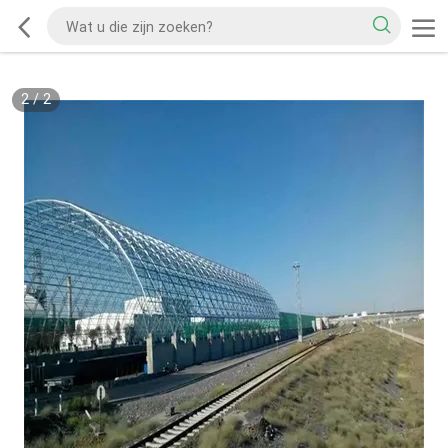
2
/
2