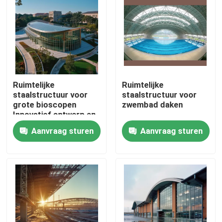
Fabrieksreis
Kwaliteitscontrole
Ruimtelijke
Ruimtelijke
Contacteer ons
staalstructuur voor
staalstructuur voor
grote bioscopen
zwembad daken
Innovatief ontwerp en
Nieuws
structurele integriteit
Aanvraag sturen
Aanvraag sturen
Gevallen
staal ruimtekaders
Ruimtekaderbundel