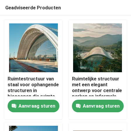
Geadviseerde Producten
Ruimtestructuur van
Ruimtelijke structuur
staal voor ophangende
met een elegant
structuren in
ontwerp voor centrale
Huis
bioscopen die ruimte
parken en informele
en geluidskwaliteit
faciliteiten Duurzame
Aanvraag sturen
Aanvraag sturen
maximaliseren
en veelzijdige stalen
Producten
gebouwen
Ongeveer ons