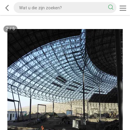
2
/
5