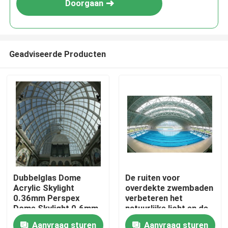
Doorgaan
Geadviseerde Producten
Huis
Dubbelglas Dome
De ruiten voor
Acrylic Skylight
overdekte zwembaden
Producten
0.36mm Perspex
verbeteren het
Dome Skylight 0.6mm
natuurlijke licht en de
esthetiek.
Aanvraag sturen
Aanvraag sturen
Ongeveer ons