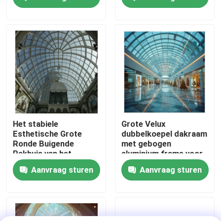
Fabrieksreis
Kwaliteitscontrole
Contacteer ons
Nieuws
Het stabiele
Grote Velux
Esthetische Grote
dubbelkoepel dakraam
Ronde Buigende
met gebogen
Gevallen
Pakhuis van het
aluminium frame voor
Koepeldakraam
elegant ontworpen
Aanvraag sturen
Aanvraag sturen
gebouwen
staal ruimtekaders
Ruimtekaderbundel