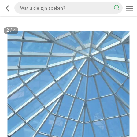
2
/
4