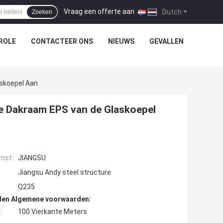
Vraag een offerte aan
|
Dutch
Zoeken
ROLE
CONTACTEER ONS
NIEUWS
GEVALLEN
askoepel Aan
re Dakraam EPS van de Glaskoepel
mst:
JIANGSU
Jiangsu Andy steel structure
Q235
den Algemene voorwaarden:
:
100 Vierkante Meters