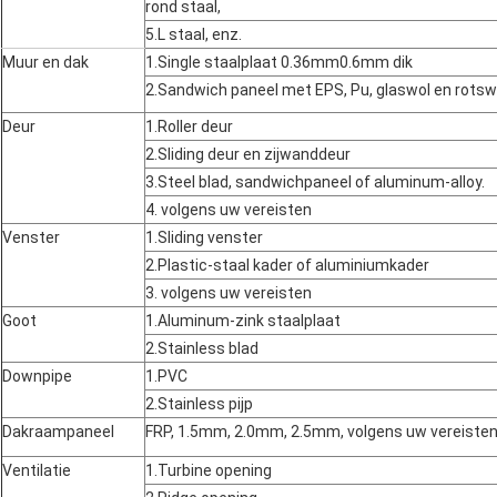
rond staal,
5.L staal, enz.
Muur en dak
1.Single staalplaat 0.36mm0.6mm dik
2.Sandwich paneel met EPS, Pu, glaswol en rot
Deur
1.Roller deur
2.Sliding deur en zijwanddeur
3.Steel blad, sandwichpaneel of aluminum-alloy.
4. volgens uw vereisten
Venster
1.Sliding venster
2.Plastic-staal kader of aluminiumkader
3. volgens uw vereisten
Goot
1.Aluminum-zink staalplaat
2.Stainless blad
Downpipe
1.PVC
2.Stainless pijp
Dakraampaneel
FRP, 1.5mm, 2.0mm, 2.5mm, volgens uw vereiste
Ventilatie
1.Turbine opening