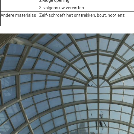
2.Ridge opening
3. volgens uw vereisten
Andere materialss
Zelf-schroeft het onttrekken, bout, noot enz.