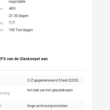
negotiable
s:
40ft
21-30 dagen
es:
T/T
en:
100 Ton/dagen
EPS van de Glaskoepel aan
:
C/Z gegalvaniseerd Staal (Q235)
het dak van het glasdakraam
ssing:
t:
Hoge antiroestprestaties