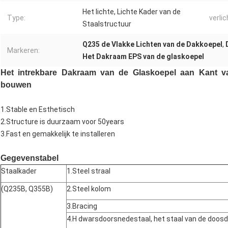
Het lichte, Lichte Kader van de
Type:
verlic
Staalstructuur
Q235 de Vlakke Lichten van de Dakkoepel
,
Markeren:
Het Dakraam EPS van de glaskoepel
Het intrekbare Dakraam van de Glaskoepel aan Kant v
bouwen
1.Stable en Esthetisch
2.Structure is duurzaam voor 50years
3.Fast en gemakkelijk te installeren
Gegevenstabel
Staalkader
1.Steel straal
(Q235B, Q355B)
2.Steel kolom
3.Bracing
4.H dwarsdoorsnedestaal, het staal van de doosd