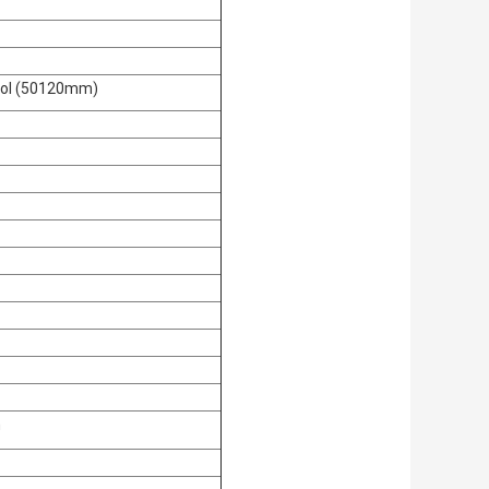
swol (50120mm)
n