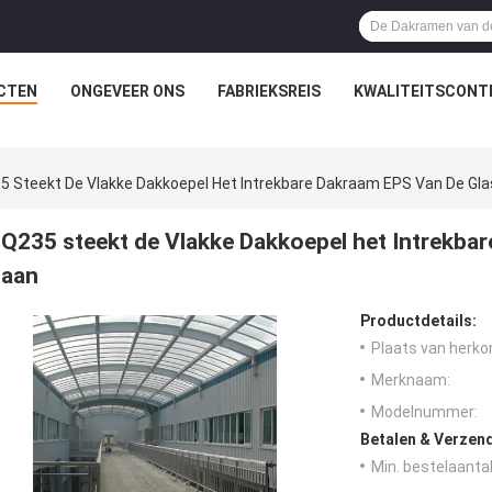
CTEN
ONGEVEER ONS
FABRIEKSREIS
KWALITEITSCONT
5 Steekt De Vlakke Dakkoepel Het Intrekbare Dakraam EPS Van De Gl
Q235 steekt de Vlakke Dakkoepel het Intrekba
aan
Productdetails:
Plaats van herko
Merknaam:
Modelnummer:
Betalen & Verzen
Min. bestelaantal