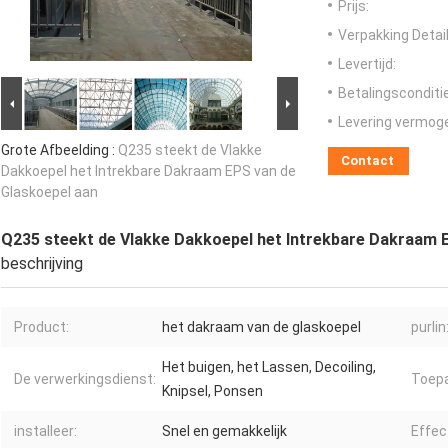
Prijs:
Verpakking Detail
Levertijd:
Betalingsconditi
Levering vermog
Grote Afbeelding :
Q235 steekt de Vlakke
Contact
Dakkoepel het Intrekbare Dakraam EPS van de
Glaskoepel aan
Q235 steekt de Vlakke Dakkoepel het Intrekbare Dakraam 
beschrijving
Product:
het dakraam van de glaskoepel
purlin
Het buigen, het Lassen, Decoiling,
De verwerkingsdienst:
Toepa
Knipsel, Ponsen
installeer:
Snel en gemakkelijk
Effec