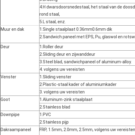
4.H dwarsdoorsnedestaal, het staal van de doosd
rond staal,
5.L staal, enz.
Muur en dak
1.Single staalplaat 0.36mm0.6mm dik
2.Sandwich paneel met EPS, Pu, glaswol en rot
Deur
1.Roller deur
2.Sliding deur en zijwanddeur
3.Steel blad, sandwichpaneel of aluminum-alloy.
4. volgens uw vereisten
Venster
1.Sliding venster
2.Plastic-staal kader of aluminiumkader
3. volgens uw vereisten
Goot
1.Aluminum-zink staalplaat
2.Stainless blad
Downpipe
1.PVC
2.Stainless pijp
Dakraampaneel
FRP, 1.5mm, 2.0mm, 2.5mm, volgens uw vereiste