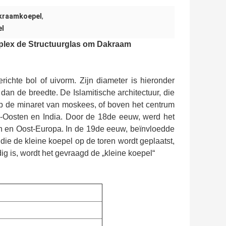
kraamkoepel
,
el
plex de Structuurglas om Dakraam
ichte bol of uivorm. Zijn diameter is hieronder
 dan de breedte. De Islamitische architectuur, die
op de minaret van moskees, of boven het centrum
-Oosten en India. Door de 18de eeuw, werd het
ren en Oost-Europa. In de 19de eeuw, beïnvloedde
 die de kleine koepel op de toren wordt geplaatst,
g is, wordt het gevraagd de „kleine koepel“