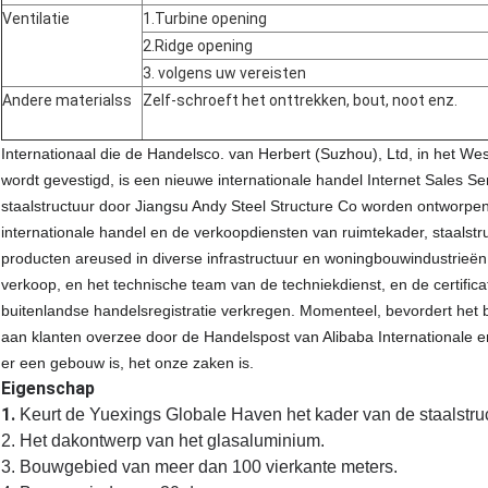
Ventilatie
1.Turbine opening
2.Ridge opening
3. volgens uw vereisten
Andere materialss
Zelf-schroeft het onttrekken, bout, noot enz.
Internationaal die de Handelsco. van Herbert (Suzhou), Ltd, in het W
wordt gevestigd, is een nieuwe internationale handel Internet Sales 
staalstructuur door Jiangsu Andy Steel Structure Co worden ontworpen g
internationale handel en de verkoopdiensten van ruimtekader, staalstr
producten areused in diverse infrastructuur en woningbouwindustrieën.
verkoop, en het technische team van de techniekdienst, en de certific
buitenlandse handelsregistratie verkregen. Momenteel, bevordert het b
aan klanten overzee door de Handelspost van Alibaba Internationale e
er een gebouw is, het onze zaken is.
Eigenschap
1. 
Keurt de Yuexings Globale Haven het kader van de staalstru
2. Het dakontwerp van het glasaluminium.
3. Bouwgebied van meer dan 100 vierkante meters.