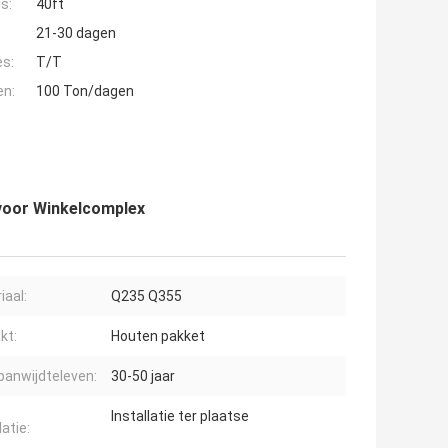
s:
40ft
21-30 dagen
es:
T/T
en:
100 Ton/dagen
voor Winkelcomplex
iaal:
Q235 Q355
kt:
Houten pakket
panwijdteleven:
30-50 jaar
Installatie ter plaatse
latie: