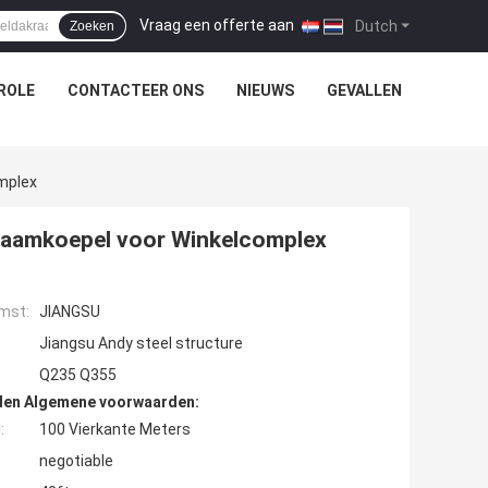
Vraag een offerte aan
|
Dutch
Zoeken
ROLE
CONTACTEER ONS
NIEUWS
GEVALLEN
mplex
raamkoepel voor Winkelcomplex
mst:
JIANGSU
Jiangsu Andy steel structure
Q235 Q355
den Algemene voorwaarden:
:
100 Vierkante Meters
negotiable