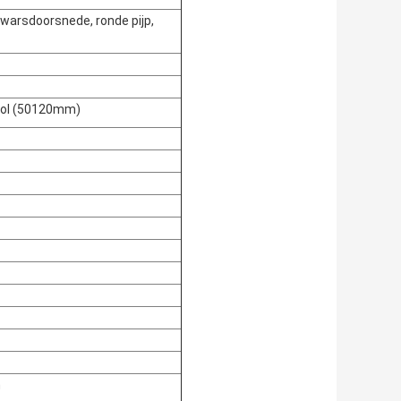
warsdoorsnede, ronde pijp,
swol (50120mm)
n