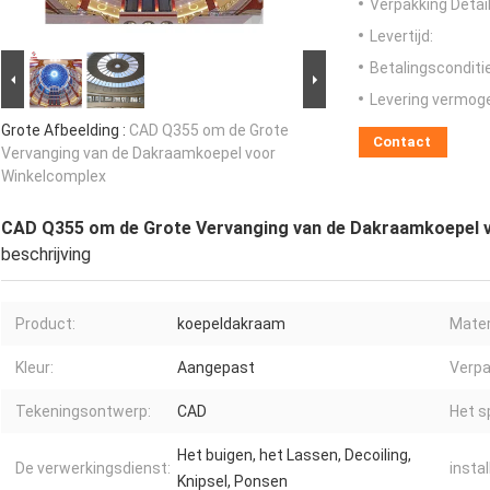
Verpakking Detail
Levertijd:
Betalingsconditi
Levering vermog
Grote Afbeelding :
CAD Q355 om de Grote
Contact
Vervanging van de Dakraamkoepel voor
Winkelcomplex
CAD Q355 om de Grote Vervanging van de Dakraamkoepel 
beschrijving
Product:
koepeldakraam
Mater
Kleur:
Aangepast
Verpa
Tekeningsontwerp:
CAD
Het s
Het buigen, het Lassen, Decoiling,
De verwerkingsdienst:
instal
Knipsel, Ponsen