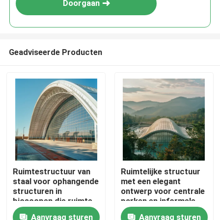
Doorgaan
Geadviseerde Producten
Huis
Ruimtestructuur van
Ruimtelijke structuur
staal voor ophangende
met een elegant
Producten
structuren in
ontwerp voor centrale
bioscopen die ruimte
parken en informele
en geluidskwaliteit
faciliteiten Duurzame
Aanvraag sturen
Aanvraag sturen
Ongeveer ons