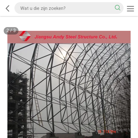
2
/
3