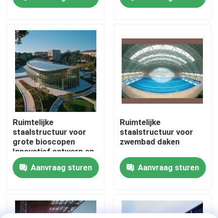
maximaliseren
en veelzijdige stalen
gebouwen
Fabrieksreis
Kwaliteitscontrole
Contacteer ons
Nieuws
Ruimtelijke
Ruimtelijke
staalstructuur voor
staalstructuur voor
grote bioscopen
zwembad daken
Gevallen
Innovatief ontwerp en
structurele integriteit
Aanvraag sturen
Aanvraag sturen
staal ruimtekaders
Ruimtekaderbundel