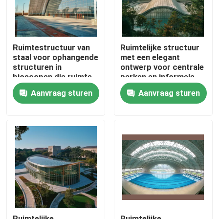
Ruimtestructuur van
Ruimtelijke structuur
staal voor ophangende
met een elegant
structuren in
ontwerp voor centrale
bioscopen die ruimte
parken en informele
en geluidskwaliteit
faciliteiten Duurzame
Aanvraag sturen
Aanvraag sturen
maximaliseren
en veelzijdige stalen
gebouwen
Huis
Producten
Ongeveer ons
Ruimtelijke
Ruimtelijke