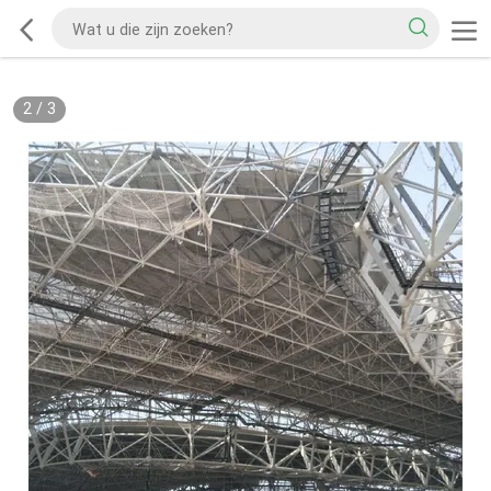
2
/
3