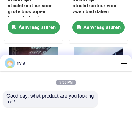
staalstructuur voor
staalstructuur voor
grote bioscopen
zwembad daken
Fabrieksreis
Innovatief ontwerp en
structurele integriteit
Aanvraag sturen
Aanvraag sturen
Kwaliteitscontrole
Contacteer ons
myla
Nieuws
5:33 PM
Gevallen
Good day, what product are you looking 
for?
Grootschalige
Elegante en
staalruimtelijke
innovatieve ruimtelijke
staal ruimtekaders
structuren voor de
structuur voor
efficiënte bouw van
bibliotheken en
treinstations robuuste
tentoonstellingszalen
Ruimtekaderbundel
Aanvraag sturen
Aanvraag sturen