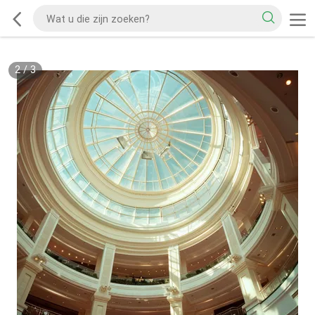
2
/
3