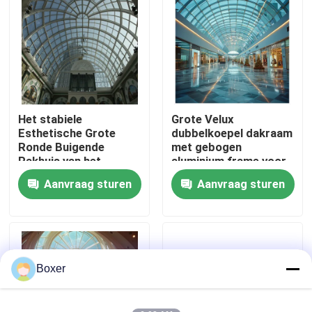
Fabrieksreis
Kwaliteitscontrole
Het stabiele
Grote Velux
Contacteer ons
Esthetische Grote
dubbelkoepel dakraam
Ronde Buigende
met gebogen
Pakhuis van het
aluminium frame voor
Nieuws
Koepeldakraam
elegant ontworpen
Aanvraag sturen
Aanvraag sturen
gebouwen
Gevallen
staal ruimtekaders
Boxer
Ruimtekaderbundel