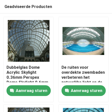
Geadviseerde Producten
Dubbelglas Dome
De ruiten voor
Acrylic Skylight
overdekte zwembaden
0.36mm Perspex
verbeteren het
Huis
Dome Skylight 0.6mm
natuurlijke licht en de
esthetiek.
Aanvraag sturen
Aanvraag sturen
Producten
Ongeveer ons