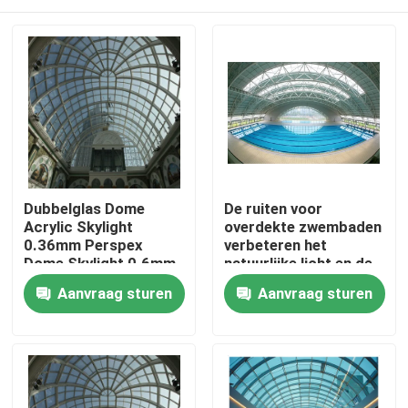
Dubbelglas Dome
De ruiten voor
Acrylic Skylight
overdekte zwembaden
0.36mm Perspex
verbeteren het
Dome Skylight 0.6mm
natuurlijke licht en de
esthetiek.
Huis
Aanvraag sturen
Aanvraag sturen
Producten
Ongeveer ons