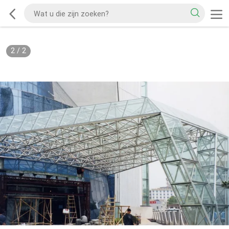
2
/
2