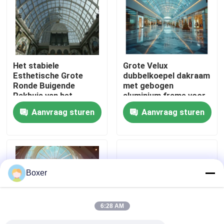
Fabrieksreis
Kwaliteitscontrole
Het stabiele
Grote Velux
Esthetische Grote
dubbelkoepel dakraam
Ronde Buigende
met gebogen
Contacteer ons
Pakhuis van het
aluminium frame voor
Koepeldakraam
elegant ontworpen
Aanvraag sturen
Aanvraag sturen
gebouwen
Nieuws
Gevallen
Boxer
staal ruimtekaders
6:28 AM
Ruimtekaderbundel