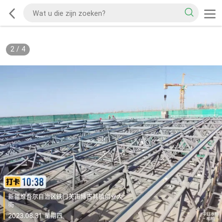
2
/
4