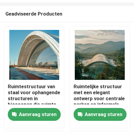
Geadviseerde Producten
Ruimtestructuur van
Ruimtelijke structuur
staal voor ophangende
met een elegant
Huis
structuren in
ontwerp voor centrale
bioscopen die ruimte
parken en informele
en geluidskwaliteit
faciliteiten Duurzame
Producten
Aanvraag sturen
Aanvraag sturen
maximaliseren
en veelzijdige stalen
gebouwen
Ongeveer ons