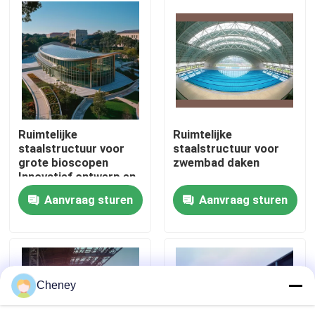
Fabrieksreis
Kwaliteitscontrole
Contacteer ons
Ruimtelijke
Ruimtelijke
staalstructuur voor
staalstructuur voor
grote bioscopen
zwembad daken
Nieuws
Innovatief ontwerp en
structurele integriteit
Aanvraag sturen
Aanvraag sturen
Gevallen
staal ruimtekaders
Cheney
Ruimtekaderbundel