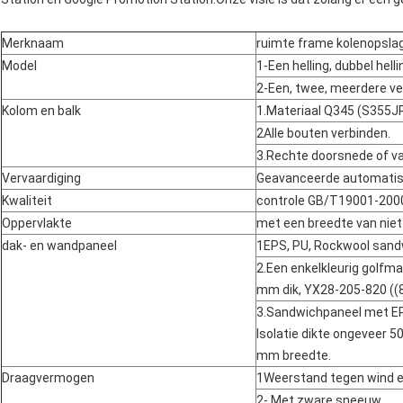
Merknaam
ruimte frame kolenopslag
Model
1-Een helling, dubbel helli
2-Een, twee, meerdere ve
Kolom en balk
1.Materiaal Q345 (S355JR
2Alle bouten verbinden.
3.Rechte doorsnede of va
Vervaardiging
Geavanceerde automatis
Kwaliteit
controle GB/T19001-200
Oppervlakte
met een breedte van nie
dak- en wandpaneel
1EPS, PU, Rockwool sand
2.Een enkelkleurig golfma
mm dik, YX28-205-820 ((
3.Sandwichpaneel met E
Isolatie dikte ongeveer
mm breedte.
Draagvermogen
1Weerstand tegen wind e
2- Met zware sneeuw.