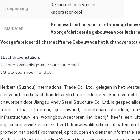
De ruimteloods van de
Toepassing:
kadersteenkool
Gebouwstructuur van het stationsgebouw v
Markeren:
Voorgefabriceerde gebouwen voor luchth
Voorgefabriceerd lichtstaalframe Gebouw van het luchthavenstati
1Luchthavenstation.
2. hoge kwaliteitsgehalte voor materiaal
3Grote span voor het dak
Herbert (Suzhou) International Trade Co., Ltd., gelegen in het west
nieuw internationaal handelsbedrijf dat internetverkoop verrich
ontworpen door Jiangsu Andy Steel Structure Co.. Ltd. is gespecialis
frame, staal structuur, gordijnwand, membraan structuur, enz
infrastructuur- en woningbouwsectoren.Het bedrijf heeft een ui
ingenieursserviceteam en heeft bouwkwalificatiecertificaten en 
promoot het bedrijf voornamelijk producten en diensteninformatie aan
Station en Google Promotion Station.Onze visie is dat zolang er een 