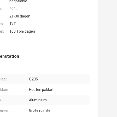
negotiable
s:
40ft
21-30 dagen
es:
T/T
en:
100 Ton/dagen
venstation
iaal:
Q235
kken:
Houten pakket
:
Aluminium
erken:
Grote ruimte