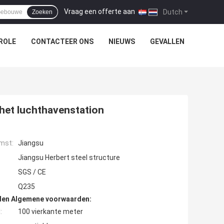
Vraag een offerte aan
|
Dutch
Zoeken
ROLE
CONTACTEER ONS
NIEUWS
GEVALLEN
het luchthavenstation
mst:
Jiangsu
Jiangsu Herbert steel structure
SGS / CE
Q235
den Algemene voorwaarden:
:
100 vierkante meter