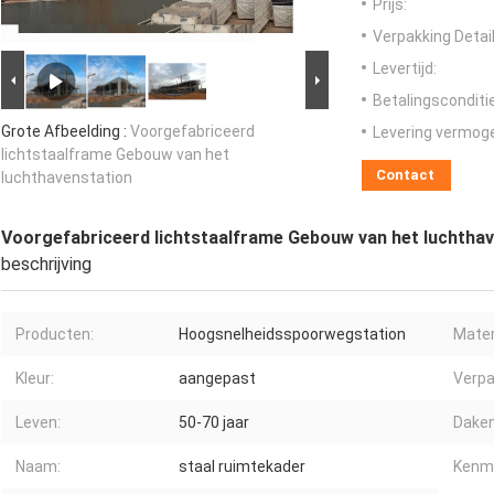
Prijs:
Verpakking Detail
Levertijd:
Betalingsconditi
Grote Afbeelding :
Voorgefabriceerd
Levering vermog
lichtstaalframe Gebouw van het
Contact
luchthavenstation
Voorgefabriceerd lichtstaalframe Gebouw van het luchtha
beschrijving
Producten:
Hoogsnelheidsspoorwegstation
Mater
Kleur:
aangepast
Verpa
Leven:
50-70 jaar
Daken
Naam:
staal ruimtekader
Kenm