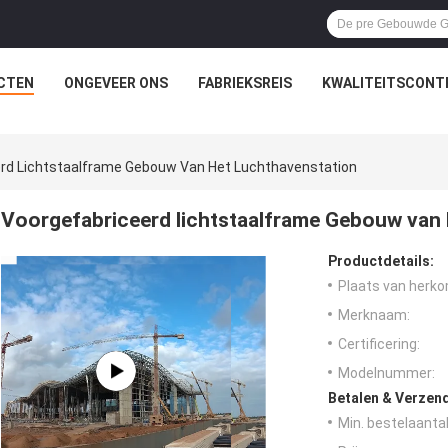
CTEN
ONGEVEER ONS
FABRIEKSREIS
KWALITEITSCONT
rd Lichtstaalframe Gebouw Van Het Luchthavenstation
Voorgefabriceerd lichtstaalframe Gebouw van 
Productdetails:
Plaats van herko
Merknaam:
Certificering:
Modelnummer:
Betalen & Verzen
Min. bestelaantal