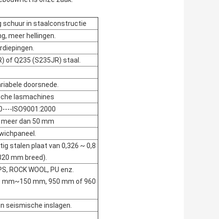
 schuur in staalconstructie
ng, meer hellingen.
rdiepingen.
) of Q235 (S235JR) staal.
riabele doorsnede.
che lasmachines
0----ISO9001:2000
t meer dan 50 mm
wichpaneel.
tig stalen plaat van 0,326 ~ 0,8
820 mm breed).
PS, ROCK WOOL, PU enz.
 50 mm~150 mm, 950 mm of 960
n seismische inslagen.