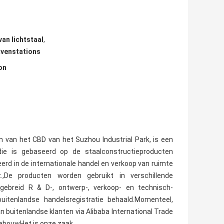
an lichtstaal
,
avenstations
on
en van het CBD van het Suzhou Industrial Park, is een
t.die is gebaseerd op de staalconstructieproducten
eerd in de internationale handel en verkoop van ruimte
.,De producten worden gebruikt in verschillende
tgebreid R & D-, ontwerp-, verkoop- en technisch-
buitenlandse handelsregistratie behaald.Momenteel,
 buitenlandse klanten via Alibaba International Trade
gebouwHet is onze zaak.