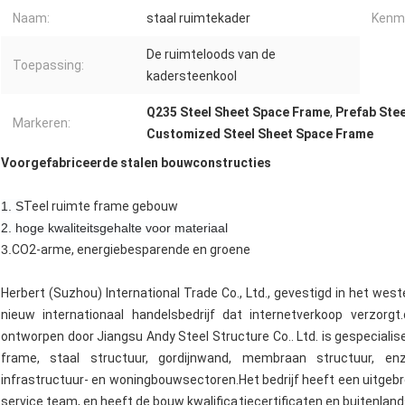
Naam:
staal ruimtekader
Kenm
De ruimteloods van de
Toepassing:
kadersteenkool
Q235 Steel Sheet Space Frame
,
Prefab Ste
Markeren:
Customized Steel Sheet Space Frame
Voorgefabriceerde stalen bouwconstructies
1. S
Teel ruimte frame gebouw
2. hoge kwaliteitsgehalte voor materiaal
3.
CO2-arme, energiebesparende en groene
Herbert (Suzhou) International Trade Co., Ltd., gevestigd in het wes
nieuw internationaal handelsbedrijf dat internetverkoop verzorg
ontworpen door Jiangsu Andy Steel Structure Co.. Ltd. is gespecialis
frame, staal structuur, gordijnwand, membraan structuur, enz
infrastructuur- en woningbouwsectoren.Het bedrijf heeft een uitgebr
service team, en heeft de bouw kwalificatiecertificaten en buitenla