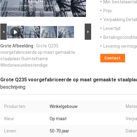
Min. bestelaantal
Prijs:
Verpakking Detail
Levertijd:
Betalingsconditi
Grote Afbeelding :
Grote Q235
Levering vermog
voorgefabriceerde op maat gemaakte
Contact
staalplaat Ruimteframe
Windsneeuwbestendige
Grote Q235 voorgefabriceerde op maat gemaakte staalpl
beschrijving
Producten:
Winkelgebouw
Mater
Kleur:
Op maat
Verpa
Leven:
50-70 jaar
Daken