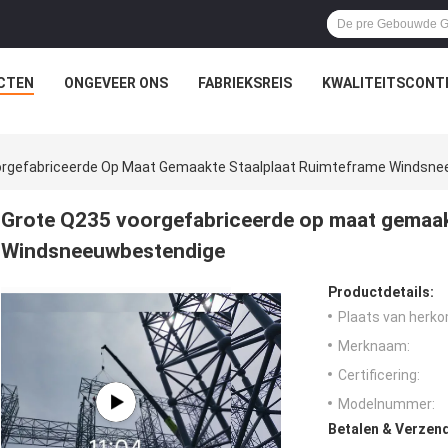
CTEN
ONGEVEER ONS
FABRIEKSREIS
KWALITEITSCONT
orgefabriceerde Op Maat Gemaakte Staalplaat Ruimteframe Windsn
Grote Q235 voorgefabriceerde op maat gemaak
Windsneeuwbestendige
Productdetails:
Plaats van herko
Merknaam:
Certificering:
Modelnummer:
Betalen & Verzen