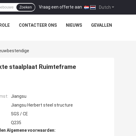
Vraag een offerte aan
|
Dutch
Zoeken
ROLE
CONTACTEER ONS
NIEUWS
GEVALLEN
eeuwbestendige
te staalplaat Ruimteframe
mst:
Jiangsu
Jiangsu Herbert steel structure
SGS / CE
Q235
den Algemene voorwaarden: