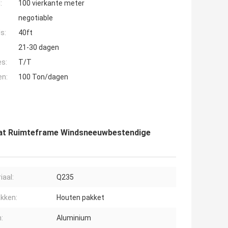
:
100 vierkante meter
negotiable
s:
40ft
21-30 dagen
es:
T/T
en:
100 Ton/dagen
aat Ruimteframe Windsneeuwbestendige
iaal:
Q235
kken:
Houten pakket
:
Aluminium