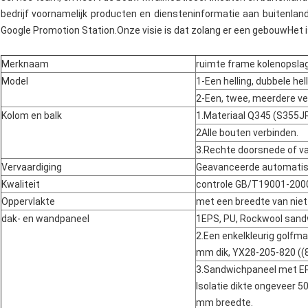
bedrijf voornamelijk producten en diensteninformatie aan buitenland
Google Promotion Station.Onze visie is dat zolang er een gebouwHet 
Merknaam
ruimte frame kolenopslag
Model
1-Een helling, dubbele hell
2-Een, twee, meerdere ve
Kolom en balk
1.Materiaal Q345 (S355JR
2Alle bouten verbinden.
3.Rechte doorsnede of va
Vervaardiging
Geavanceerde automatis
Kwaliteit
controle GB/T19001-200
Oppervlakte
met een breedte van nie
dak- en wandpaneel
1EPS, PU, Rockwool sand
2.Een enkelkleurig golfma
mm dik, YX28-205-820 ((
3.Sandwichpaneel met E
Isolatie dikte ongeveer
mm breedte.