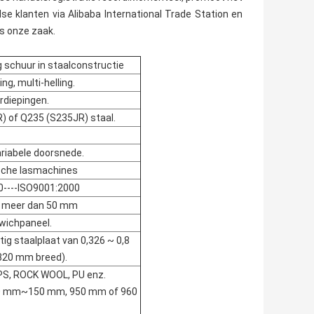
se klanten via Alibaba International Trade Station en
is onze zaak.
 schuur in staalconstructie
ing, multi-helling.
rdiepingen.
) of Q235 (S235JR) staal.
riabele doorsnede.
che lasmachines
0----ISO9001:2000
t meer dan 50 mm
wichpaneel.
tig staalplaat van 0,326 ~ 0,8
820 mm breed).
PS, ROCK WOOL, PU enz.
 50 mm~150 mm, 950 mm of 960