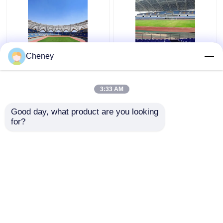
Q235 Gebogen van het
De intrekbare Q355-
Cheney
het Metaaldak van het
van de het Dakbouw
Staaldak Bundel Golf
van de Glaskoepel
de Bundels Stabiele
Bundels van het het
3:33 AM
Groen
Metaaldak Zilver
Beste prijs
Beste prijs
Gebogen
Good day, what product are you looking 
for?
Contacteer ons
Contacteer ons
Bekijk meer
Thuis
Ongeveer ons
Contacteer ons
Desktop Site
Sitemap
Privacy Policy