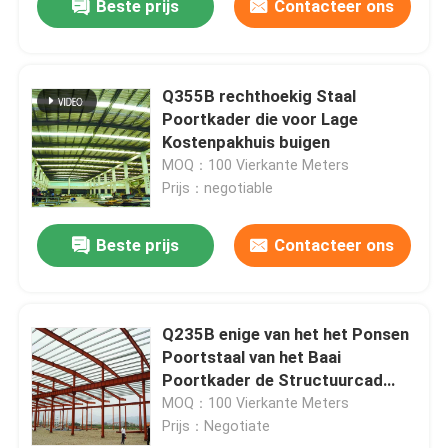
Beste prijs
Contacteer ons
Q355B rechthoekig Staal
Poortkader die voor Lage
Kostenpakhuis buigen
MOQ：100 Vierkante Meters
Prijs：negotiable
Beste prijs
Contacteer ons
Q235B enige van het het Ponsen
Poortstaal van het Baai
Poortkader de Structuurcad
voor Hall Shed
MOQ：100 Vierkante Meters
Prijs：Negotiate