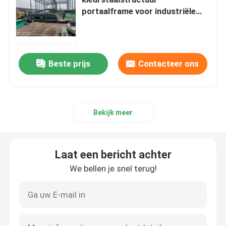
portaalframe voor industriële
commerciële toepassing
Ruimtekaderknoop
magazijn winkelcentrum
aluminiumgordijngevel
Beste prijs
Contacteer ons
De bundel van het staaldak
Bekijk meer
staal poortkader
Laat een bericht achter
Het Dakraam van de dakkoepel
We bellen je snel terug!
De Structuur van het spanningsmembraan
Benzinestationluifel