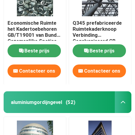
Economische Ruimte
Q345 prefabriceerde
het Kadertoebehoren
Ruimtekaderknoop
GB/T19001 van Bundel
Verbinding
Gezamenlijke Spaties
Gegalvaniseerd GB
Beste prijs
Beste prijs
Contacteer ons
Contacteer ons
aluminiumgordijngevel
(52)