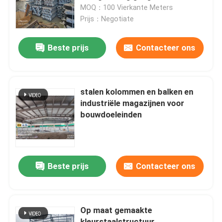
MOQ：100 Vierkante Meters
Prijs：Negotiate
Fabrieksreis
Beste prijs
Contacteer ons
Kwaliteitscontrole
Contacteer ons
stalen kolommen en balken en
industriële magazijnen voor
bouwdoeleinden
Nieuws
Gevallen
Beste prijs
Contacteer ons
staal ruimtekaders
Op maat gemaakte
Ruimtekaderbundel
kleurstaalstructuur