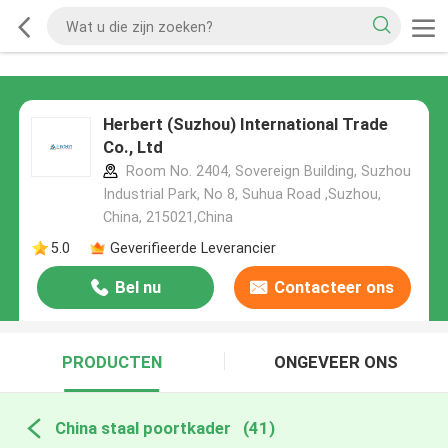
Herbert (Suzhou) International Trade
Co., Ltd
Room No. 2404, Sovereign Building, Suzhou
Industrial Park, No 8, Suhua Road ,Suzhou,
China, 215021,China
5.0
Geverifieerde Leverancier
Bel nu
Contacteer ons
PRODUCTEN
ONGEVEER ONS
China staal poortkader
(41)