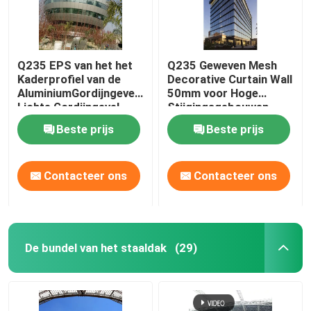
Q235 EPS van het het
Q235 Geweven Mesh
Kaderprofiel van de
Decorative Curtain Wall
AluminiumGordijngevel
50mm voor Hoge
Lichte Gordijngevel
Stijgingsgebouwen
50mm
Beste prijs
Beste prijs
Contacteer ons
Contacteer ons
De bundel van het staaldak
(29)