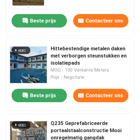
Beste prijs
Contacteer ons
Hittebestendige metalen daken
met verborgen steunstukken en
isolatiepads
MOQ：100 Vierkante Meters
Prijs：Negotiate
Beste prijs
Contacteer ons
Huis
Producten
Q235 Geprefabriceerde
portaalstaalconstructie Mooi
onregelmatig gangdak
Ongeveer ons