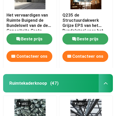
Het vervaardigen van
Q235 de
Ruimte Buigend de
Structuurdakwerk
Bundelswit van de de
Grijze EPS van het
Capaciteits Grote
Bundelstaal voor het
Spanwijdte van de
Binnenpark van het
Beste prijs
Beste prijs
Kaderbundel
Waterthema
Contacteer ons
Contacteer ons
Ruimtekaderknoop
(47)